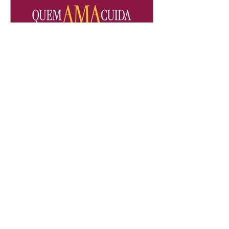
Quem Ama Cuida | resumo
do capítulo de quinta -
06/08/2026
Pedro percebe que Bruna tomou
um remédio para dormir. Joel
demonstra interesse por Adriana.
Fernando elogia Mau Mau. Bia
não gosta quando Brigitte e
Rafael se sentam à mesa com ela
e César, atrapalhando o jantar
romântico do casal. Bruna se
aproveita da preocupação de