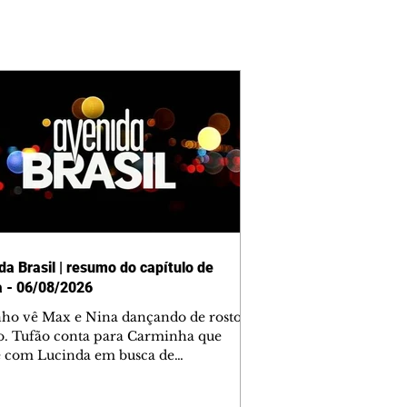
da Brasil | resumo do capítulo de
a - 06/08/2026
nho vê Max e Nina dançando de rosto
o. Tufão conta para Carminha que
e com Lucinda em busca de
mações sobre Rita. Nina despista Max
cura Jorginho, mas não o encontra.