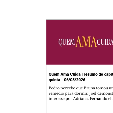
Quem Ama Cuida | resumo do capít
quinta - 06/08/2026
Pedro percebe que Bruna tomou u
remédio para dormir. Joel demonst
interesse por Adriana. Fernando el
Mau. Bia não gosta quando Brigitte 
se sentam à mesa com ela e César,