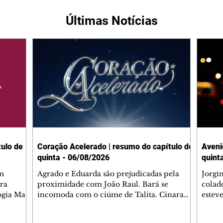
Últimas Notícias
ulo de
Coração Acelerado | resumo do capítulo de
Aveni
quinta - 06/08/2026
quint
m
Agrado e Eduarda são prejudicadas pela
Jorgi
ra
proximidade com João Raul. Bará se
colad
ogia Mau
incomoda com o ciúme de Talita. Cinara
estev
e Rafael
desabafa com Ronei e decide passar uns
infor
dias na casa de Palhares. Agrado pede para
e pro