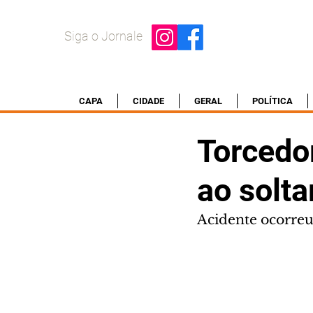
Siga o Jornale
CAPA
CIDADE
GERAL
POLÍTICA
Torcedo
ao solta
Acidente ocorreu