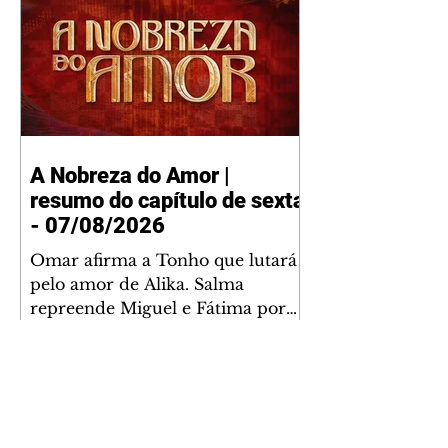
A Nobreza do Amor |
resumo do capítulo de sexta
- 07/08/2026
Omar afirma a Tonho que lutará
pelo amor de Alika. Salma
repreende Miguel e Fátima por
terem sido rudes com Omar.
Maria Helena aconselha Manoel
sobre seu namoro com Ana
Maria. Pressionado, Bakari revela
a Jendal que Chinua esteve em