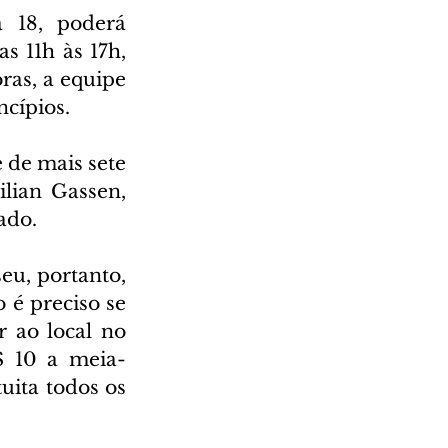
18, poderá 
 11h às 17h, 
ras, a equipe 
ncípios.
de mais sete 
lian Gassen, 
ado.
eu, portanto, 
 é preciso se 
 ao local no 
$ 10 a meia-
ita todos os 