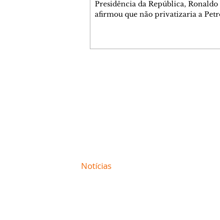
Presidência da República, Ronaldo
afirmou que não privatizaria a Petr
Banco do Brasil e a Caixa Econômi
Federal, mas admitiu a privatizaçã
segmentos do gás, se eleito. As decl
ocorreram nesta sexta-feira, 7, dur
sabatina da GloboNews. Ao ser que
sobre vender partes da Petrobras, 
Contato comercial
respondeu: "Depende. A Petrobras e
mmjornale@gmail.com
deixando muito a desejar na área de
Telefone: (41) 99978-9956
Em seguida, afirmou: "Agora, você 
Redação
E-mail:
redacaojornale@gmail.com
Site de
Notícias
de Curitiba / Paraná