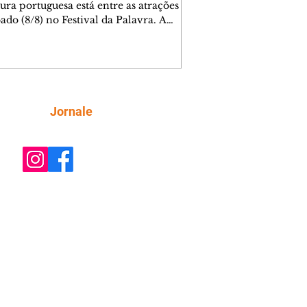
tura portuguesa está entre as atrações
ado (8/8) no Festival da Palavra. A
a edição do evento movimenta
ba com diversos autores locais,
ais e internacionais, incluindo Valter
Mãe. Os ingressos para a mesa do
 foram esgotados em menos de cinco
os. Outras atrações, como mesas de
Siga
Jornale
rsa e espetáculos teatrais, completam
da do dia, totalmente gratuita.
ra AQUI os outros participantes. A De