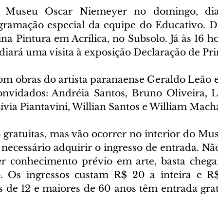
 Museu Oscar Niemeyer no domingo, dia 
gramação especial da equipe do Educativo. Das
ina Pintura em Acrílica, no Subsolo. Já às 16 ho
iará uma visita à exposição Declaração de Pri
om obras do artista paranaense Geraldo Leão e 
convidados: Andréia Santos, Bruno Oliveira, Li
via Piantavini, Willian Santos e William Mach
 gratuitas, mas vão ocorrer no interior do Mus
 necessário adquirir o ingresso de entrada. Não
r conhecimento prévio em arte, basta chegar
o. Os ingressos custam R$ 20 a inteira e R
 de 12 e maiores de 60 anos têm entrada gratu