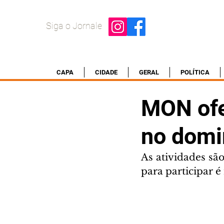
Siga o Jornale
CAPA
CIDADE
GERAL
POLÍTICA
MON ofe
no dom
As atividades são
para participar é