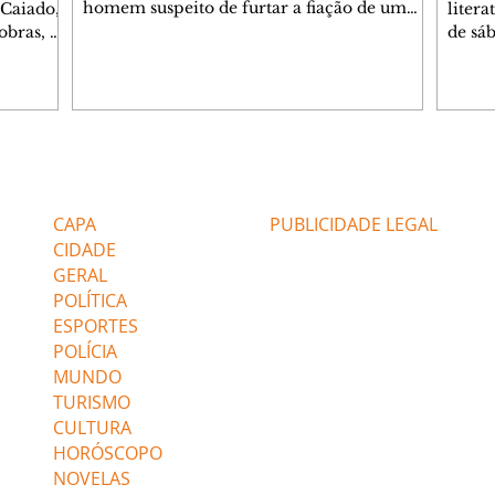
homem suspeito de furtar a fiação de um
 Caiado,
litera
semáforo no cruzamento das ruas
obras, o
de sáb
Engenheiros Rebouças e Comendador
ca
quart
Franco, no bairro Rebouças. Uma equipe da
o de
Curiti
GM foi acionada pelo Núcleo Matriz para
arações
nacion
atender a uma denúncia de furto no local.
ante
Hugo 
Quando os guardas chegaram, o suspeito já
stionado
autor
havia sido detido por populares, que o
Caiado
minut
Editorias
Editais Certificados
apontaram como autor do crime. Durante a
stá
conve
verificação, os agentes constataram que o s
 gás".
a agen
CAPA
PUBLICIDADE LEGAL
não po
Confi
CIDADE
GERAL
POLÍTICA
ESPORTES
POLÍCIA
MUNDO
TURISMO
CULTURA
HORÓSCOPO
NOVELAS