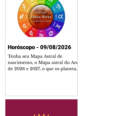
Horóscopo - 09/08/2026
Tenha seu Mapa Astral de
nascimento, o Mapa astral do Ano
de 2026 e 2027, o que os planetas
indicam para o seu: Trabalho,
Amor, Dinheiro, Saúde e Família.
Estudo com 35 páginas. Adquira
já através da nossa loja virtual ou
na loja física: rua Emiliano
Perneta 30 – loja 21 – galeria
Cezar Franco – centro –