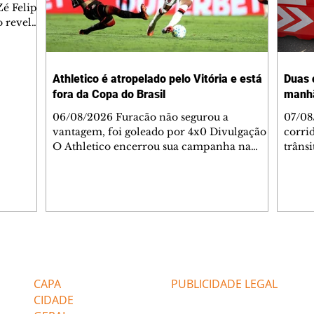
é Felipe
 revelar
ronave.
-feira,
rido e
Athletico é atropelado pelo Vitória e está
Duas 
o espaço
fora da Copa do Brasil
manh
inia
veram
06/08/2026 Furacão não segurou a
07/08
sé
vantagem, foi goleado por 4x0 Divulgação
corri
s
O Athletico encerrou sua campanha na
trâns
 entre
Copa do Brasil nesta quinta-feira (6), em
domin
uma noite infeliz em Salvador (BA). O time
5h30 
paranaense foi superado por 4×0 pelo
Jardi
Vitória, no Barradão, e viu derreter a
Agent
vantagem de dois gols que levou da Arena
acomp
da Baixada. A equipe baiana marcou dois
é par
gols em cada tempo. Renê e Erick
deslo
Editorias
Editais Certificados
balançaram a rede no primeiro. Renê e
respei
Marinho fecharam a conta no segundo.
orient
CAPA
PUBLICIDADE LEGAL
Superado por 4×
utiliz
CIDADE