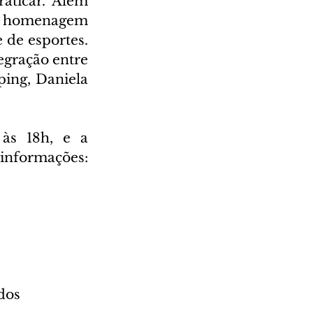
ticar. Além 
m homenagem 
 de esportes. 
gração entre 
ing, Daniela 
às 18h, e a 
ormações: 
dos