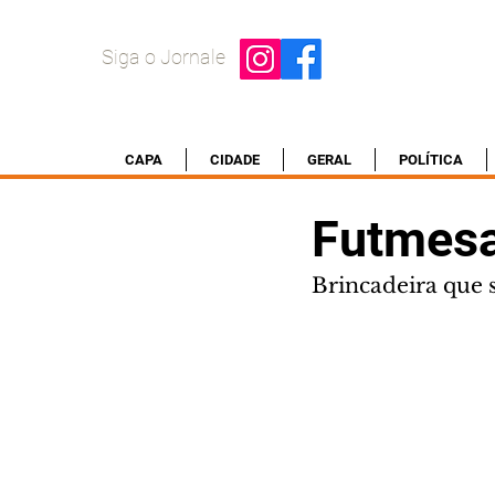
Siga o Jornale
CAPA
CIDADE
GERAL
POLÍTICA
Futmesa
Brincadeira que 