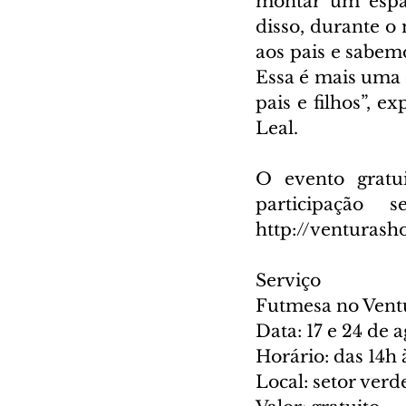
montar um espaç
disso, durante 
aos pais e sabemo
Essa é mais uma 
pais e filhos”, e
Leal.
O evento gratui
participação 
http://venturash
Serviço
Futmesa no Vent
Data: 17 e 24 de 
Horário: das 14h 
Local: setor ver