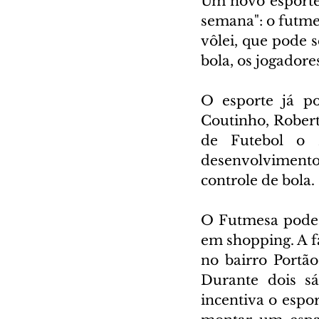
Um novo esporte 
semana": o futme
vôlei, que pode 
bola, os jogador
O esporte já po
Coutinho, Roberto
de Futebol o 
desenvolvimento 
controle de bola.
O Futmesa pode s
em shopping. A fa
no bairro Portão
Durante dois sá
incentiva o espor