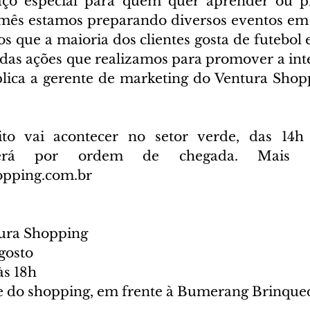
o especial para quem quer aprender ou pra
o mês estamos preparando diversos eventos e
s que a maioria dos clientes gosta de futebol e
das ações que realizamos para promover a inte
xplica a gerente de marketing do Ventura Shopp
to vai acontecer no setor verde, das 14h 
será por ordem de chegada. Mais inf
opping.com.br
ura Shopping
agosto
às 18h
de do shopping, em frente à Bumerang Brinque