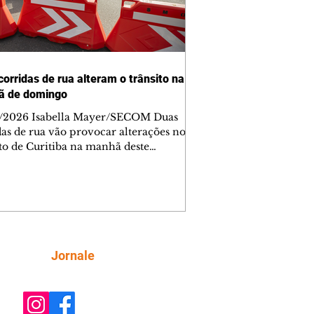
corridas de rua alteram o trânsito na
ã de domingo
/2026 Isabella Mayer/SECOM Duas
das de rua vão provocar alterações no
ito de Curitiba na manhã deste
go (9/8). As mudanças começam às
e afetam principalmente as regiões do
m das Américas e do Água Verde.
es de trânsito e monitores farão o
anhamento das provas. A orientação
a que os motoristas programem os
camentos com antecedência,
Siga
Jornale
tem a sinalização provisória e as
ações dos agentes de trânsito,
ando rotas al