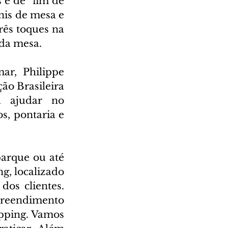
e de "fim de 
is de mesa e 
ês toques na 
 da mesa.
r, Philippe 
o Brasileira 
 ajudar no 
, pontaria e 
arque ou até 
g, localizado 
os clientes. 
reendimento 
pping. Vamos 