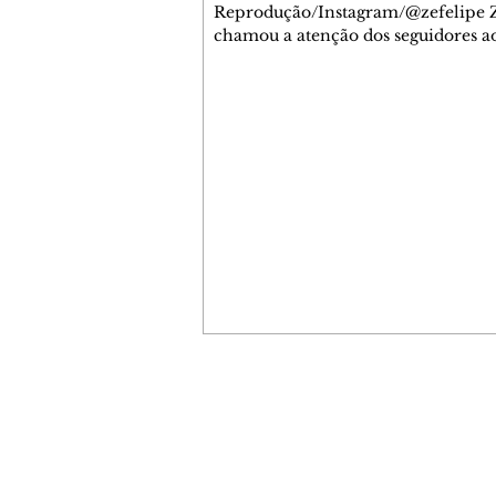
Reprodução/Instagram/@zefelipe Z
chamou a atenção dos seguidores ao
um detalhe especial de sua nova ae
O cantor compartilhou nesta quinta
6, registros do jatinho recém-adqui
mostrou que decidiu personalizar 
com uma ilustração que reúne Virg
Fonseca e os três filhos que eles ti
juntos: Maria Alice, Maria Flor e Jo
Leonardo. Na imagem, aparecem o
apelidos dos integrantes da família,
eles "Papai", "Mamãe",
Contato comercial
mmjornale@gmail.com
Telefone: (41) 99978-9956