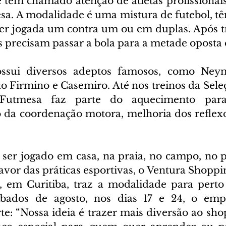
tem chamado atenção de atletas profissionais 
sa. A modalidade é uma mistura de futebol, tên
ser jogada um contra um ou em duplas. Após tr
es precisam passar a bola para a metade oposta
ssui diversos adeptos famosos, como Neyma
 Firmino e Casemiro. Até nos treinos da Seleçã
Futmesa faz parte do aquecimento para
da coordenação motora, melhoria dos reflexos
er jogado em casa, na praia, no campo, no p
vor das práticas esportivas, o Ventura Shoppin
, em Curitiba, traz a modalidade para perto d
bados de agosto, nos dias 17 e 24, o emp
te: “Nossa ideia é trazer mais diversão ao sho