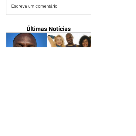
Escreva um comentário
Últimas Notícias
Por onde anda Jacaré, do É
o Tchan? Veja sua nova
profissão
07/08/2026 O dançarino Edson
Cardoso, mais conhecido como
Jacaré, marcou época com o