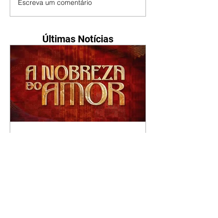
Escreva um comentário
Últimas Notícias
A Nobreza do Amor |
resumo do capítulo de sexta
- 07/08/2026
Omar afirma a Tonho que lutará
pelo amor de Alika. Salma
repreende Miguel e Fátima por
terem sido rudes com Omar.