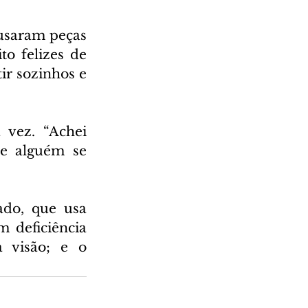
usaram peças 
o felizes de 
r sozinhos e 
 vez. “Achei 
e alguém se 
do, que usa 
 deficiência 
a visão; e o 