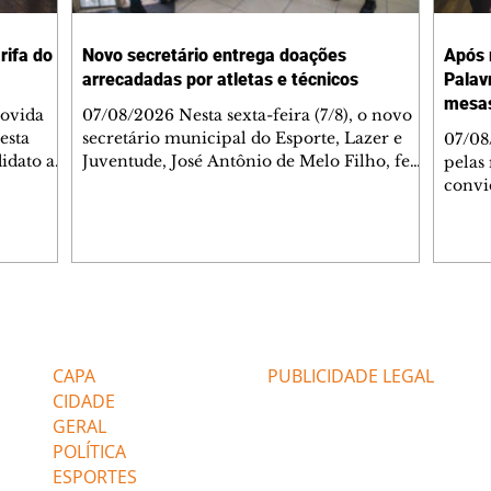
rifa do
Novo secretário entrega doações
Após 
arrecadadas por atletas e técnicos
Palav
mesas
movida
07/08/2026 Nesta sexta-feira (7/8), o novo
esta
secretário municipal do Esporte, Lazer e
07/08
didato ao
Juventude, José Antônio de Melo Filho, fez
pelas
L),
a entrega de 5.873 fraldas geriátricas
convi
re um
arrecadadas durante a Campanha de
Curit
nsporte
Atenção à Pessoa Idosa à Fundação de Ação
Curiti
o pelo
Social (FAS). A doação é uma contrapartida
partir
lor da
social de atletas, paratletas, técnicos e
trans
litana de
instituições contemplados pela Lei
área 
sponder,
Municipal de Incentivo ao Esporte. As
Memor
Editorias
Editais Certificados
ecar
fraldas serão destinadas às unidades da FAS
pesso
que atendem pessoas idosas e também
a pro
CAPA
PUBLICIDADE LEGAL
depoi
CIDADE
capac
GERAL
POLÍTICA
ESPORTES