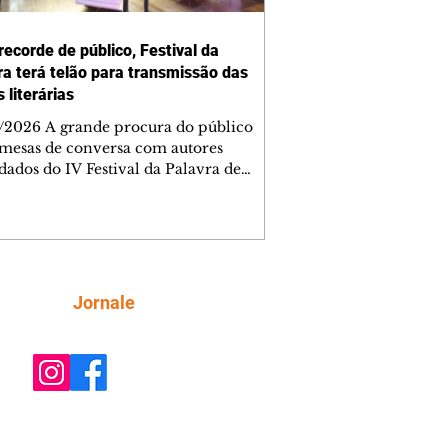
recorde de público, Festival da
ra terá telão para transmissão das
 literárias
/2026 A grande procura do público
 mesas de conversa com autores
dados do IV Festival da Palavra de
iba levou a Fundação Cultural de
ba a ampliar a estrutura do evento. A
 desta sexta-feira (7/8), um telão com
missão simultânea será instalado na
externa, ao lado do Teatro do
ial de Curitiba, para que mais
Siga
Jornale
as possam acompanhar gratuitamente
gramação. A medida foi adotada
s que o Teatro do Memorial, com
idade pa