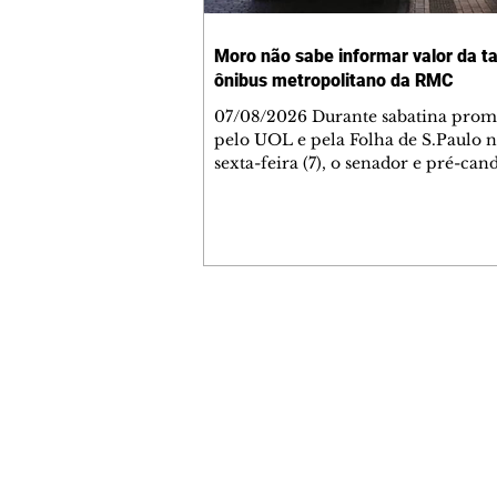
Moro não sabe informar valor da ta
ônibus metropolitano da RMC
07/08/2026 Durante sabatina pro
pelo UOL e pela Folha de S.Paulo n
sexta-feira (7), o senador e pré-can
Governo do Paraná, Sergio Moro (P
demonstrou desconhecimento sob
dos principais temas ligados ao tra
público estadual. Ao ser questionad
jornalista Bruno Ribeiro sobre o va
tarifa de ônibus da Região Metropo
Curitiba (RMC), Moro não soube re
Contato comercial
hesitou e afirmou que “teria que ch
mmjornale@gmail.com
esses dados junto à equipe”. Na
Telefone: (41) 99978-9956
Redação
E-mail:
redacaojornale@gmail.com