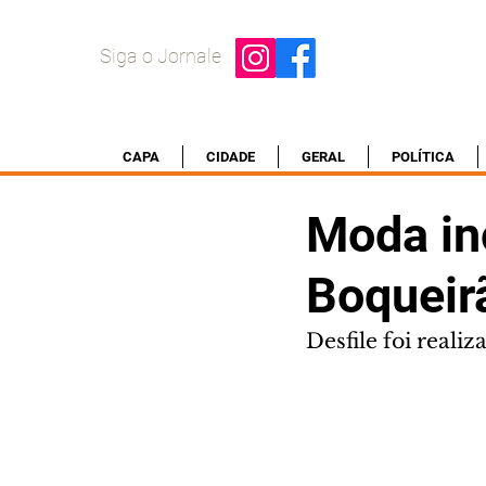
Siga o Jornale
CAPA
CIDADE
GERAL
POLÍTICA
Moda in
Boqueir
Desfile foi reali