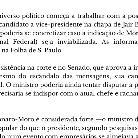
verso político começa a trabalhar com a poss
candidato a vice-presidente na chapa de Jair 
poderia se concretizar caso a indicação de Mor
al Federal) seja inviabilizada. As informa
a Folha de S. Paulo.
istência na corte e no Senado, que aprova a in
smo do escândalo das mensagens, sua cand
l. O ministro poderia ainda tentar disputar a 
recisaria se indispor com o atual chefe e rachar
aro-Moro é considerada forte —o ministro da
pular do que o presidente, segundo pesquisas. 
do num evento com empresários se almejava a 