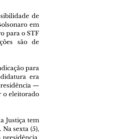
ibilidade de 
Bolsonaro em 
o para o STF 
ções são de 
dicação para 
idatura era 
presidência —
 o eleitorado 
 Justiça tem 
Na sexta (5), 
presidência, 