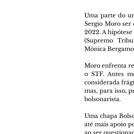
Uma parte do uni
Sergio Moro ser 
2022. A hipótese 
(Supremo Tribun
Mònica Bergamo n
Moro enfrenta res
o STF. Antes me
considerada frági
mas, para isso, p
bolsonarista.
Uma chapa Bolson
até mais apoio po
ao ser questiona