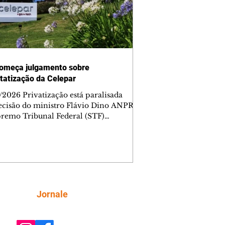
omeça julgamento sobre
tatização da Celepar
/2026 Privatização está paralisada
ecisão do ministro Flávio Dino ANPR
remo Tribunal Federal (STF)
ou nesta sexta-feira (7) o julgamento
i analisar a decisão liminar que
ndeu o processo de desestatização da
nhia de Tecnologia da Informação e
icação do Paraná (Celepar). A
e, prevista para ocorrer até o dia 18 de
, será feita no âmbito da Ação Direta
Siga
Jornale
constitucionalidade, relatada pelo
ministro Flávio Dino. A liminar fo