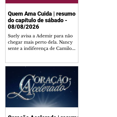
Quem Ama Cuida | resumo
do capítulo de sábado -
08/08/2026
Suely avisa a Ademir para não
chegar mais perto dela. Nancy
sente a indiferença de Camilo.
Tiago diz a Ingrid que ela não
tem competência para presidir a
joalheria. André conta a Pedro
que a associação de advogados
expulsou Ademir. Laurentino
contrata Adriana para servir no
restaurante. Adriana vê Pedro e
Bruna no restaurante. Bruna
provoca Adriana. Dora pede
ajuda a André para marcar um