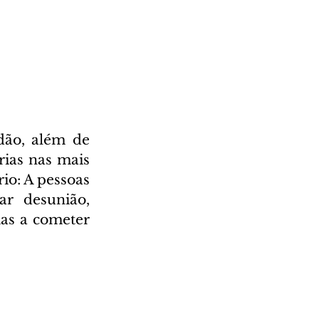
ão, além de 
ias nas mais 
io: A pessoas 
r desunião, 
as a cometer 