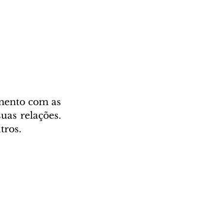
mento com as 
as relações. 
tros.