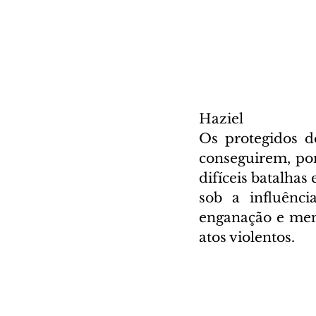
Haziel
Os protegidos d
conseguirem, por
difíceis batalhas
sob a influênci
enganação e ment
atos violentos.