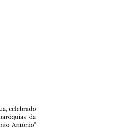
a, celebrado 
paróquias da 
to Antônio" 