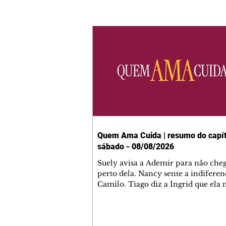
Quem Ama Cuida | resumo do capít
sábado - 08/08/2026
Suely avisa a Ademir para não che
perto dela. Nancy sente a indiferen
Camilo. Tiago diz a Ingrid que ela
competência para presidir a joalher
André conta a Pedro que a associaç
advogados expulsou Ademir. Laure