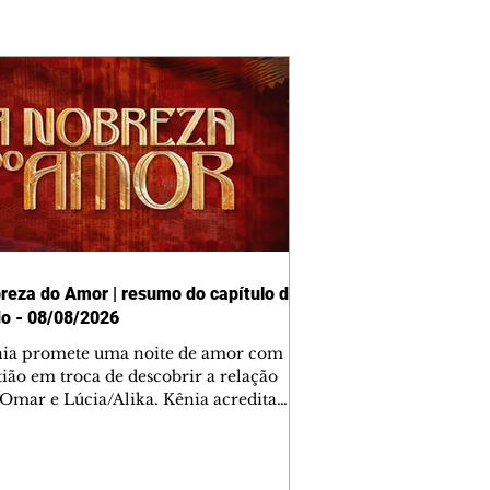
reza do Amor | resumo do capítulo de
o - 08/08/2026
nia promete uma noite de amor com
tião em troca de descobrir a relação
 Omar e Lúcia/Alika. Kênia acredita
inta esteja mesmo ao lado de Jendal, e
o convite para jantar com os dois.
 desabafa com Casemiro e conta que