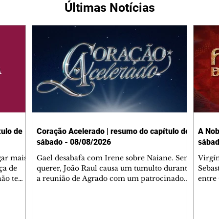
Últimas Notícias
ulo de
Coração Acelerado | resumo do capítulo de
A Nob
sábado - 08/08/2026
sábad
gar mais
Gael desabafa com Irene sobre Naiane. Sem
Virgí
ça de
querer, João Raul causa um tumulto durante
Sebas
 não tem
a reunião de Agrado com um patrocinador.
entre
ia.
Zilá orienta Osmar a seguir Cinara, que
que B
ão de
percebe a movimentação e alerta Ronei.
nega 
ntino
Palhares confronta Cinara sobre a
Tonho