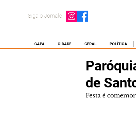
Siga o Jornale
CAPA
CIDADE
GERAL
POLÍTICA
Paróqui
de Sant
Festa é comemora