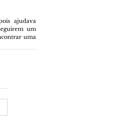
ois ajudava 
seguirem um 
ncontrar uma 