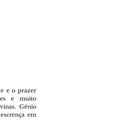
e e o prazer 
des e muito 
inas. Gênio 
descrença em 