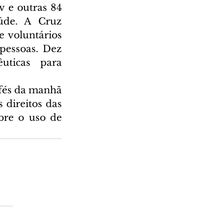
 e outras 84 
úde. A Cruz 
 voluntários 
essoas. Dez 
ticas para 
fés da manhã 
direitos das 
bre o uso de 