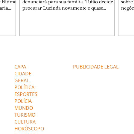
e Fátima
denunciará para sua família. Tufão decide
sobre 
aria
procurar Lucinda novamente e quase
negóc
u
encontra Nina no lixão. Débora se
Janet
do,
preocupa com Jorginho. Monalisa pede que
Verôn
esteve
Olenka não a deixe sozinha. Tufão
inform
 Alika o
encontra Jorginho e o leva para casa. Max é
procu
. Chinua
hostil com Carminha. Diógenes se irrita
que e
quando Tavinho diz que não negociará o
decep
 Pascoal
passe de Roni por causa de sua sexualidade.
que s
Editorias
Editais Certificados
re que
Janaína admite para Jorginho que Lúcio e
preoc
r aos
Max estavam envolvidos na tentativa de
Cinar
CAPA
PUBLICIDADE LEGAL
assalto à
desco
CIDADE
GERAL
POLÍTICA
ESPORTES
POLÍCIA
MUNDO
TURISMO
CULTURA
HORÓSCOPO