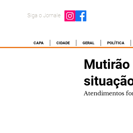
Siga o Jornale
CAPA
CIDADE
GERAL
POLÍTICA
Mutirão
situação
Atendimentos for