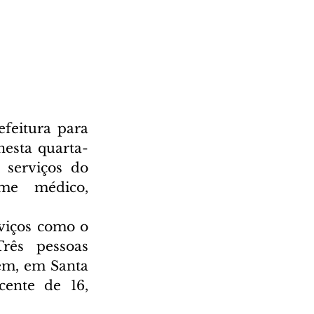
feitura para 
nesta quarta-
 serviços do 
me médico, 
viços como o 
rês pessoas 
em, em Santa 
ente de 16, 