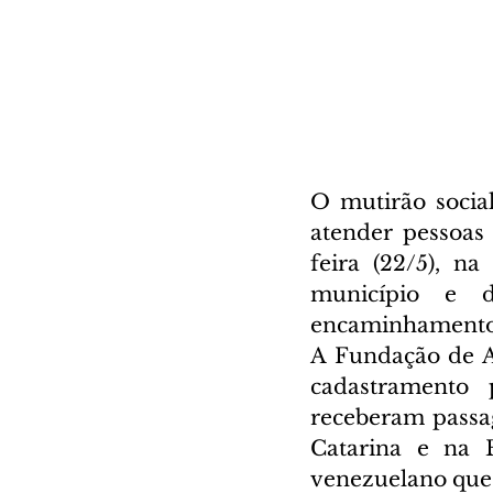
O mutirão social
atender pessoas 
feira (22/5), n
município e d
encaminhamento 
A Fundação de A
cadastramento p
receberam passag
Catarina e na 
venezuelano que 