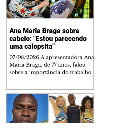
Ana Maria Braga sobre
cabelo: "Estou parecendo
uma calopsita"
07/08/2026 A apresentadora Ana
Maria Braga, de 77 anos, falou
sobre a importância do trabalho e
o que ele representa em sua vida.
A veterana chegou à TV Globo
em 1999 e continua fazendo
sucesso no período matinal. A
comunicadora global começou o
papo descontraído, gravado por
seu esposo, o jornalista Fábio
Arruda, e comentou sobre a
importância de se estabelecer um