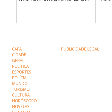
O Athletico encerrou sua campanha na
trâns
 entre
Copa do Brasil nesta quinta-feira (6), em
domin
uma noite infeliz em Salvador (BA). O time
5h30 
paranaense foi superado por 4×0 pelo
Jardi
Vitória, no Barradão, e viu derreter a
Agent
vantagem de dois gols que levou da Arena
acomp
da Baixada. A equipe baiana marcou dois
é par
gols em cada tempo. Renê e Erick
deslo
Editorias
Editais Certificados
balançaram a rede no primeiro. Renê e
respei
Marinho fecharam a conta no segundo.
orient
CAPA
PUBLICIDADE LEGAL
Superado por 4×
utiliz
CIDADE
GERAL
POLÍTICA
ESPORTES
POLÍCIA
MUNDO
TURISMO
CULTURA
HORÓSCOPO
NOVELAS