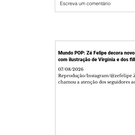
Escreva um comentário
Mundo POP: Zé Felipe decora novo 
com ilustração de Virgínia e dos fi
07/08/2026
Reprodução/Instagram/@zefelipe Z
chamou a atenção dos seguidores ao
um detalhe especial de sua nova ae
O cantor compartilhou nesta quinta
6, registros do jatinho recém-adqui
mostrou que decidiu personalizar 
com uma ilustração que reúne Virg
Fonseca e os três filhos que eles ti
juntos: Maria Alice, Maria Flor e Jo
Leonardo. Na imagem, aparecem o