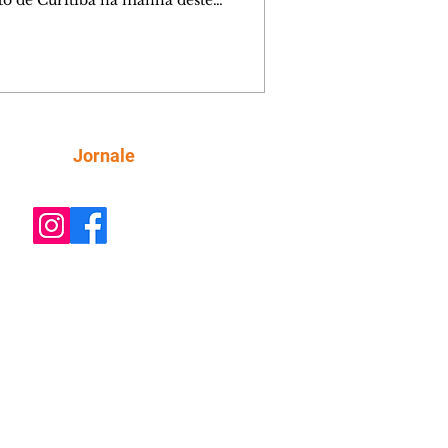
ito de Curitiba na manhã deste
go (9/8). As mudanças começam às
e afetam principalmente as regiões do
m das Américas e do Água Verde.
es de trânsito e monitores farão o
anhamento das provas. A orientação
a que os motoristas programem os
camentos com antecedência,
Siga
Jornale
tem a sinalização provisória e as
ações dos agentes de trânsito,
ando rotas al