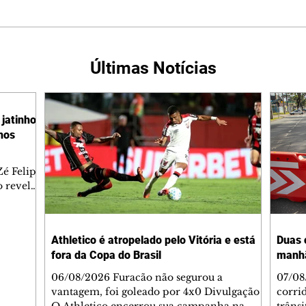
Últimas Notícias
jatinho
lhos
é Felipe
 revelar
ronave.
-feira,
rido e
Athletico é atropelado pelo Vitória e está
Duas 
o espaço
fora da Copa do Brasil
manh
inia
veram
06/08/2026 Furacão não segurou a
07/08
sé
vantagem, foi goleado por 4x0 Divulgação
corri
s