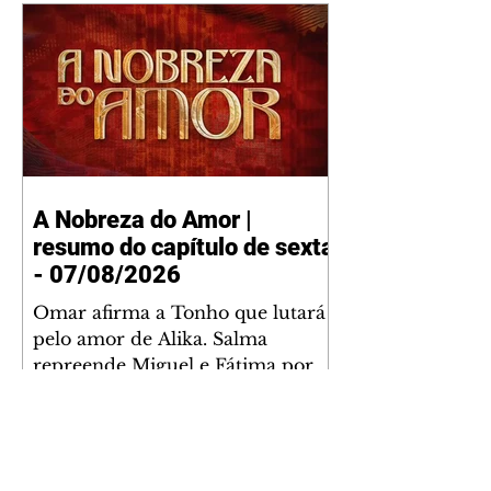
A Nobreza do Amor |
resumo do capítulo de sexta
- 07/08/2026
Omar afirma a Tonho que lutará
pelo amor de Alika. Salma
repreende Miguel e Fátima por
terem sido rudes com Omar.
Maria Helena aconselha Manoel
sobre seu namoro com Ana
Maria. Pressionado, Bakari revela