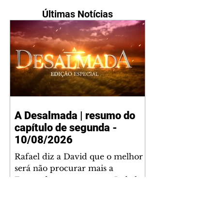
Últimas Notícias
A Desalmada | resumo do
capítulo de segunda -
10/08/2026
Rafael diz a David que o melhor
será não procurar mais a
Fernanda e se casar com Isabela.
Júlia diz a Otávio que sua esposa
desconfia que ele tem uma
amante. Diante do túmulo de