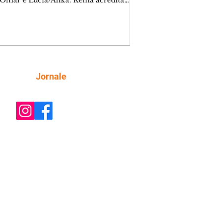
 Omar e Lúcia/Alika. Kênia acredita
inta esteja mesmo ao lado de Jendal, e
o convite para jantar com os dois.
 desabafa com Casemiro e conta que
ília de Lúcia/Alika tem uma dívida
mar. Ana Maria vai à casa de Manoel
estratada por Fortunato. José e Omar
tam sobre a possível jazida de
Siga
Jornale
tênio na região. Virgínia provoca
nes na frente de Marta. Binta s