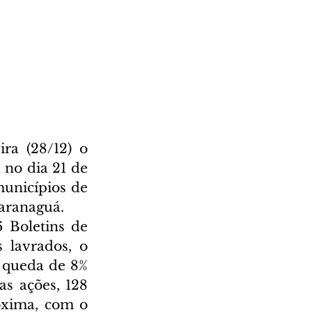
ra (28/12) o 
no dia 21 de 
unicípios de 
Paranaguá.
 Boletins de 
 lavrados, o 
queda de 8% 
 ações, 128 
xima, com o 