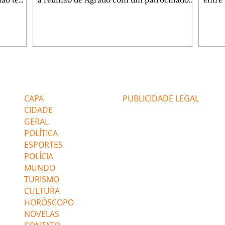
 não tem
a reunião de Agrado com um patrocinador.
entre
ia.
Zilá orienta Osmar a seguir Cinara, que
que B
ão de
percebe a movimentação e alerta Ronei.
nega 
ntino
Palhares confronta Cinara sobre a
Tonho
aproximação com Ronei. Eduarda pensa
a fam
una no
em pedir a Valéria para ficar com Sol. Gael
com O
a. Dora
decide terminar com Naiane. João Raul
e é d
m
inventa para Agrado que não está
comen
Editorias
Editais Certificados
Lyris
conseguindo conviver com seu sucesso, e
tungs
urante de
termina o relacionamento dos dois.
Dióge
CAPA
PUBLICIDADE LEGAL
CIDADE
GERAL
POLÍTICA
ESPORTES
POLÍCIA
MUNDO
TURISMO
CULTURA
HORÓSCOPO
NOVELAS