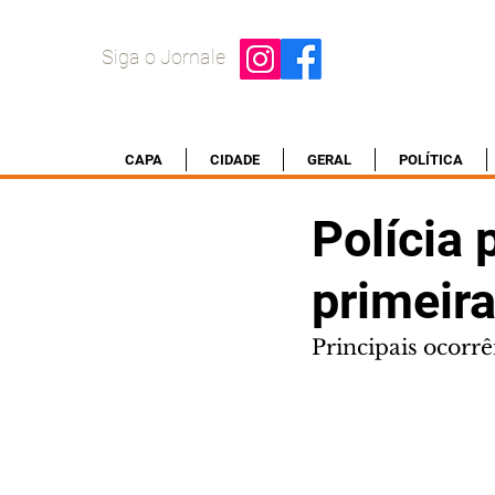
Siga o Jornale
CAPA
CIDADE
GERAL
POLÍTICA
Polícia
primeir
Principais ocorr