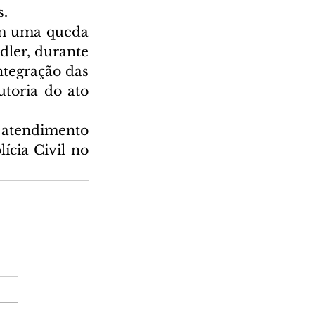
s.
am uma queda 
dler, durante 
tegração das 
toria do ato 
 atendimento 
cia Civil no 