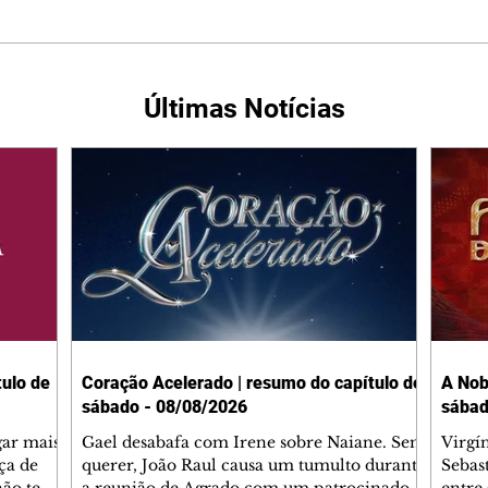
Últimas Notícias
ulo de
Coração Acelerado | resumo do capítulo de
A Nob
sábado - 08/08/2026
sábad
gar mais
Gael desabafa com Irene sobre Naiane. Sem
Virgí
ça de
querer, João Raul causa um tumulto durante
Sebas