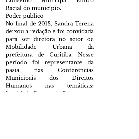
Conselho Municipal Étnico 
Racial do município.  
Poder público
No final de 2013, Sandra Terena 
deixou a redação e foi convidada 
para ser diretora no setor de 
Mobilidade Urbana da 
prefeitura de Curitiba. Nesse 
período foi representante da 
pasta nas Conferências 
Municipais dos Direitos 
Humanos nas temáticas: 
Igualdade Racia e da Pessoa com 
Deficiência. A partir de agosto de 
2017 passou a integrar o quadro 
da Fundação Cultural de 
Curitiba.
ASSESSORIA NACIONAL