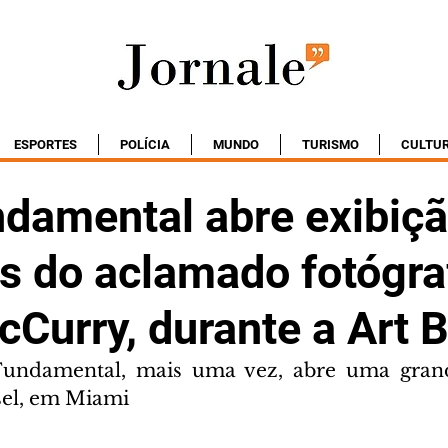
ESPORTES
POLÍCIA
MUNDO
TURISMO
CULTU
ndamental abre exibiç
os do aclamado fotógra
cCurry, durante a Art 
Fundamental, mais uma vez, abre uma grand
sel, em Miami