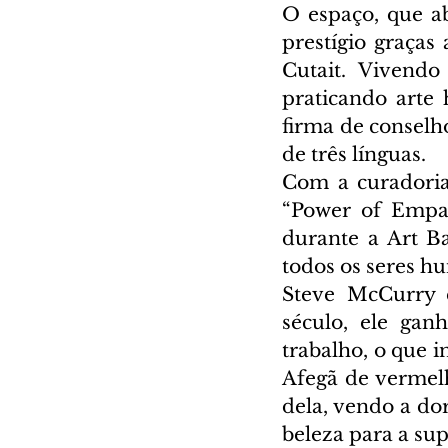
O espaço, que a
prestígio graças
Cutait. Vivend
praticando arte
firma de conselh
de três línguas.
Com a curadoria
“Power of Empat
durante a Art Ba
todos os seres h
Steve McCurry é
século, ele gan
trabalho, o que i
Afegã de vermel
dela, vendo a do
beleza para a supe