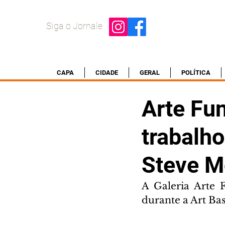
Siga o Jornale
CAPA
CIDADE
GERAL
POLÍTICA
Arte Fu
trabalh
Steve M
A Galeria Arte 
durante a Art Ba