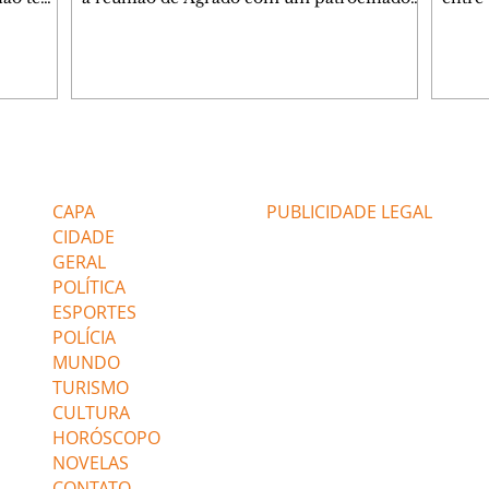
ia.
Zilá orienta Osmar a seguir Cinara, que
que B
ão de
percebe a movimentação e alerta Ronei.
nega 
ntino
Palhares confronta Cinara sobre a
Tonho
aproximação com Ronei. Eduarda pensa
a fam
una no
em pedir a Valéria para ficar com Sol. Gael
com O
a. Dora
decide terminar com Naiane. João Raul
e é d
m
inventa para Agrado que não está
comen
Editorias
Editais Certificados
Lyris
conseguindo conviver com seu sucesso, e
tungs
urante de
termina o relacionamento dos dois.
Dióge
CAPA
PUBLICIDADE LEGAL
CIDADE
GERAL
POLÍTICA
ESPORTES
POLÍCIA
MUNDO
TURISMO
CULTURA
HORÓSCOPO
NOVELAS
CONTATO