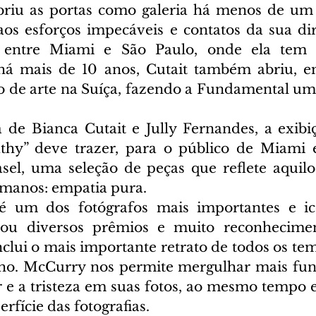
briu as portas como galeria há menos de um 
 aos esforços impecáveis e contatos da sua dir
o entre Miami e São Paulo, onde ela tem 
 há mais de 10 anos, Cutait também abriu, e
o de arte na Suíça, fazendo a Fundamental u
 de Bianca Cutait e Jully Fernandes, a exib
hy” deve trazer, para o público de Miami 
sel, uma seleção de peças que reflete aquilo
umanos: empatia pura.
 um dos fotógrafos mais importantes e icô
hou diversos prêmios e muito reconhecimen
nclui o mais importante retrato de todos os tem
ho. McCurry nos permite mergulhar mais fund
r e a tristeza em suas fotos, ao mesmo tempo e
rfície das fotografias.