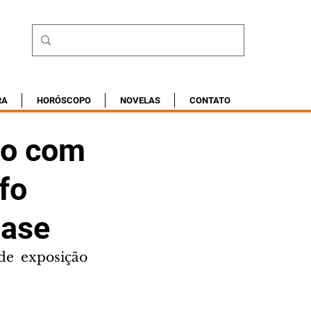
RA
HORÓSCOPO
NOVELAS
CONTATO
ão com
fo
Base
e exposição 