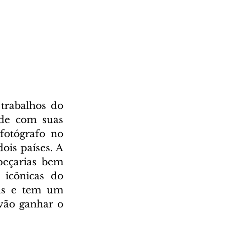
trabalhos do 
de com suas 
fotógrafo no 
ois países. A 
peçarias bem 
icônicas do 
as e tem um 
vão ganhar o 