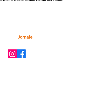
inta esteja mesmo ao lado de Jendal, e
o convite para jantar com os dois.
 desabafa com Casemiro e conta que
ília de Lúcia/Alika tem uma dívida
mar. Ana Maria vai à casa de Manoel
estratada por Fortunato. José e Omar
tam sobre a possível jazida de
Siga
Jornale
tênio na região. Virgínia provoca
nes na frente de Marta. Binta s