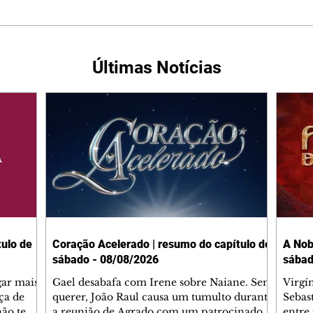
Últimas Notícias
ulo de
Coração Acelerado | resumo do capítulo de
A Nob
sábado - 08/08/2026
sábad
gar mais
Gael desabafa com Irene sobre Naiane. Sem
Virgí
ça de
querer, João Raul causa um tumulto durante
Sebas
 não tem
a reunião de Agrado com um patrocinador.
entre