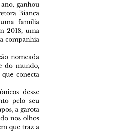
ano, ganhou 
etora Bianca 
uma família 
m 2018, uma 
ma companhia 
ição nomeada 
e do mundo, 
 que conecta 
nicos desse 
to pelo seu 
pos, a garota 
o nos olhos 
m que traz a 