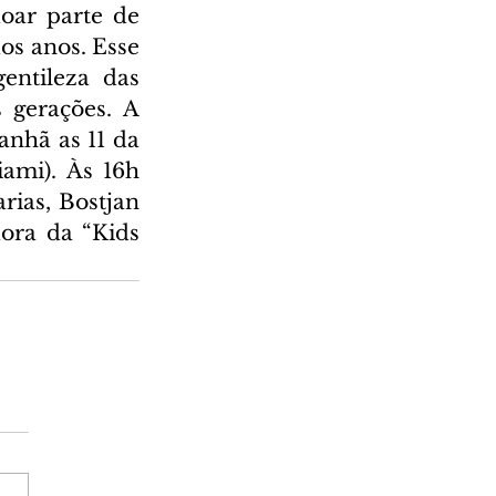
oar parte de 
s anos. Esse 
entileza das 
 gerações. A 
nhã as 11 da 
ami). Às 16h 
ias, Bostjan 
ora da “Kids 