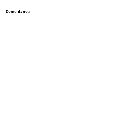
Comentários
Escreva um comentário
Últimas Notícias
A Nobreza do Amor |
resumo do capítulo de sexta