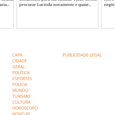
aria
procurar Lucinda novamente e quase
negóc
u
encontra Nina no lixão. Débora se
Janet
do,
preocupa com Jorginho. Monalisa pede que
Verôn
esteve
Olenka não a deixe sozinha. Tufão
inform
 Alika o
encontra Jorginho e o leva para casa. Max é
procu
. Chinua
hostil com Carminha. Diógenes se irrita
que e
quando Tavinho diz que não negociará o
decep
 Pascoal
passe de Roni por causa de sua sexualidade.
que s
Editorias
Editais Certificados
re que
Janaína admite para Jorginho que Lúcio e
preoc
r aos
Max estavam envolvidos na tentativa de
Cinar
CAPA
PUBLICIDADE LEGAL
assalto à
desco
CIDADE
GERAL
POLÍTICA
ESPORTES
POLÍCIA
MUNDO
TURISMO
CULTURA
HORÓSCOPO
NOVELAS