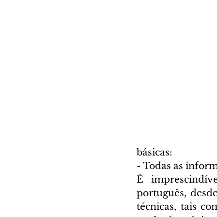
básicas:
- Todas as infor
É imprescindív
português, desde 
técnicas, tais co