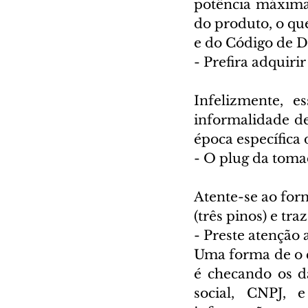
potência máxima 
do produto, o que
e do Código de 
- Prefira adquiri
Infelizmente, e
informalidade d
época específica 
- O plug da toma
Atente-se ao form
(três pinos) e tr
- Preste atenção
Uma forma de o c
é checando os d
social, CNPJ, 