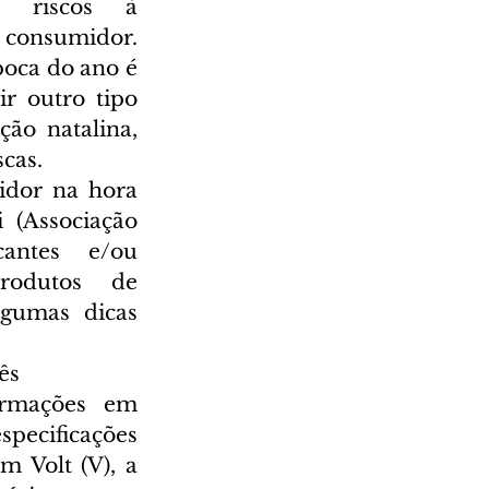
s riscos à 
sumidor. 
oca do ano é 
r outro tipo 
ão natalina, 
scas.
dor na hora 
(Associação 
cantes e/ou 
rodutos de 
gumas dicas 
ês
rmações em 
pecificações 
 Volt (V), a 