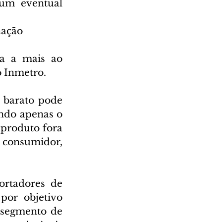
um eventual 
nação
a a mais ao 
o Inmetro.
 barato pode 
ndo apenas o 
 produto fora 
o consumidor, 
rtadores de 
or objetivo 
 segmento de 