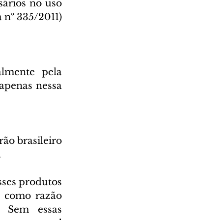
ários no uso 
 nº 335/2011) 
lmente pela 
apenas nessa 
o brasileiro 
.
ses produtos 
 como razão 
. Sem essas 