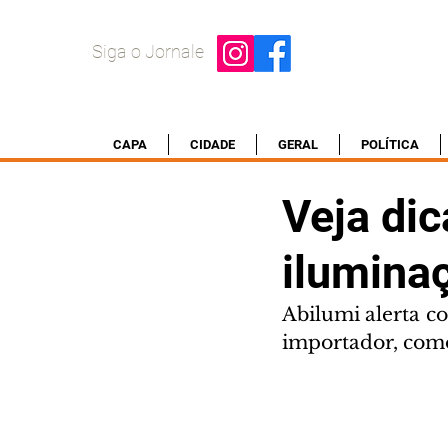
Siga o Jornale
CAPA
CIDADE
GERAL
POLÍTICA
Veja dic
ilumina
Abilumi alerta c
importador, como 