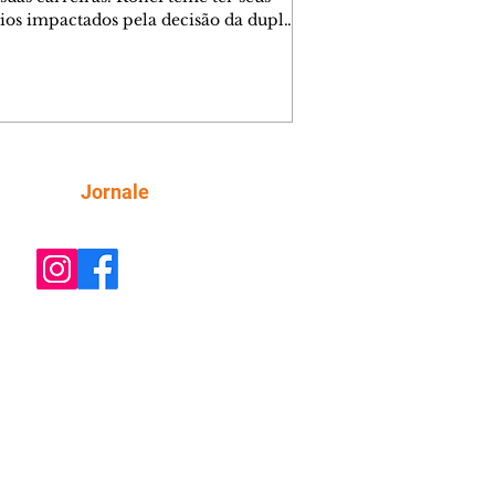
ios impactados pela decisão da dupla.
e decide prestar queixa contra
ica. Gael descobre que Naiane passou
ações sigilosas para Talita. Ronei
ra Verônica novamente e descobre
la deixou Bom Retorno. Gael se
ciona com Naiane. Valéria anuncia
e mudará de país, e Eduarda se
Siga
Jornale
upa com Sol. Palhares desconfia de
a em relação a Zilá. Ronei e Cinara
nfia