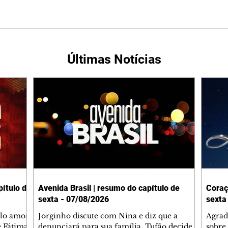
Últimas Notícias
ítulo de
Avenida Brasil | resumo do capítulo de
Coraç
sexta - 07/08/2026
sexta
elo amor
Jorginho discute com Nina e diz que a
Agrad
e Fátima
denunciará para sua família. Tufão decide
sobre 