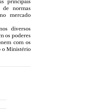
 principais 
o de normas 
no mercado 
os diversos 
m os poderes 
ionem com os 
 o Ministério 