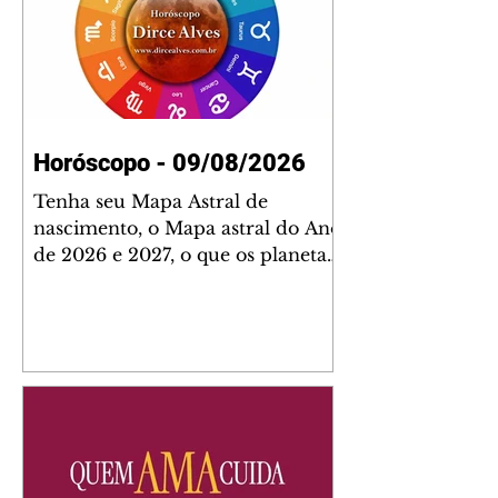
Horóscopo - 09/08/2026
Tenha seu Mapa Astral de
nascimento, o Mapa astral do Ano
de 2026 e 2027, o que os planetas
indicam para o seu: Trabalho,
Amor, Dinheiro, Saúde e Família.
Estudo com 35 páginas. Adquira
já através da nossa loja virtual ou
na loja física: rua Emiliano
Perneta 30 – loja 21 – galeria
Cezar Franco – centro –
Curitiba. Você pode pedir
também através do nosso