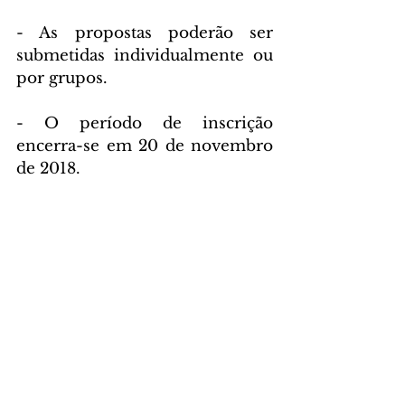
- As propostas poderão ser 
submetidas individualmente ou 
por grupos.
- O período de inscrição 
encerra-se em 20 de novembro 
de 2018.
- Os trabalhos selecionados 
concorrem a premiação em 
dinheiro. 
- O VI FMCB acontecerá em 
Campinas SP, de 26 a 30 de 
março de 2019.
Mais informações: 