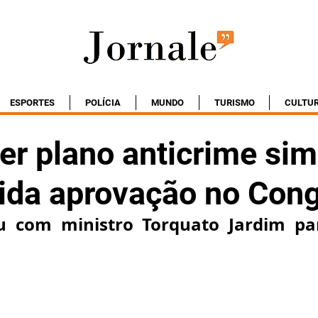
ESPORTES
POLÍCIA
MUNDO
TURISMO
CULTU
er plano anticrime sim
pida aprovação no Con
u com ministro Torquato Jardim para