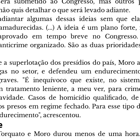
 será submetido ao Congresso, mas outros p
não quis detalhar o que será levado adiante. 
adiantar algumas dessas ideias sem que elas
amadurecidas. (...) A ideia é um plano forte, 
aprovado em tempo breve no Congresso. 
anticrime organizado. São as duas prioridade
 a superlotação dos presídios do país, Moro a
agas no setor, e defendeu um endureciment
raves. "É inequívoco que existe, no sistema
 tratamento leniente, a meu ver, para crime
vidade. Casos de homicídio qualificado, de 
s presos em regime fechado. Para esse tipo d
urecimento", acrescentou.  
e
Torquato e Moro durou menos de uma hora.