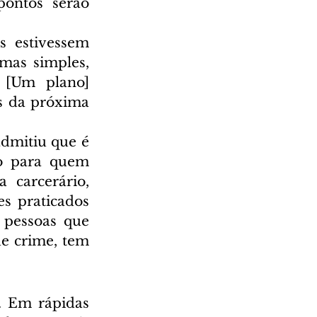
ontos serão 
 estivessem 
mas simples, 
[Um plano] 
s da próxima 
dmitiu que é 
o para quem 
 carcerário, 
s praticados 
pessoas que 
e crime, tem 
 Em rápidas 