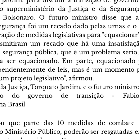
 Jardim, para discutir a transição de governo.
 superministério da Justiça e da Segurança
 Bolsonaro. O futuro ministro disse que a i
egurança foi um recado dado pelas urnas e o
ansmitiram um recado que há uma insatisfaçã
segurança pública, que é um problema sério, di
isa ser equacionado. Em parte, equacionado 
ependentemente de leis, mas é um momento pr
m projeto legislativo", afirmou. 
da Justiça, Torquato Jardim, e o futuro ministr
ão do governo de transição - Fabio 
a Brasil
ou que parte das 10 medidas de combate à
o Ministério Público, poderão ser resgatadas 