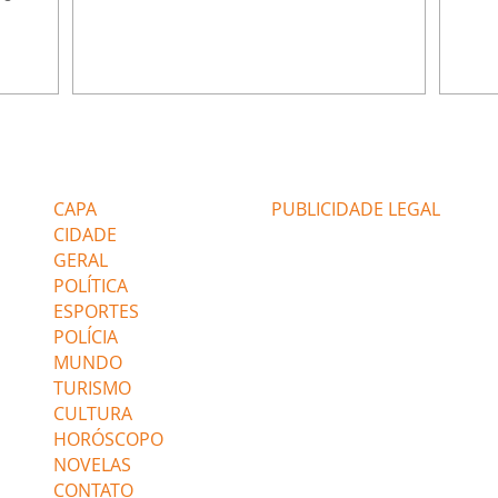
e Rafael
desabafa com Ronei e decide passar uns
infor
dias na casa de Palhares. Agrado pede para
e pro
 casal.
ter uma conversa com Eduarda. Janete
Iran 
 de
confronta Zilá, que garante à irmã que não
Monal
o marido
conhece Verônica. Ronei reconhece uma
Dióge
 seu
possível bolsa de Zilá entre os pertences de
olhei
l
Verônica, e liga para Cinara. Agrado pensa
Verôn
Editorias
Editais Certificados
ntar no
em desfazer sua dupla com Eduarda para
praia
 o
ajudar João Raul sem prejudicar a amiga.
Suele
CAPA
PUBLICIDADE LEGAL
fugir 
CIDADE
GERAL
POLÍTICA
ESPORTES
POLÍCIA
MUNDO
TURISMO
CULTURA
HORÓSCOPO
NOVELAS
CONTATO