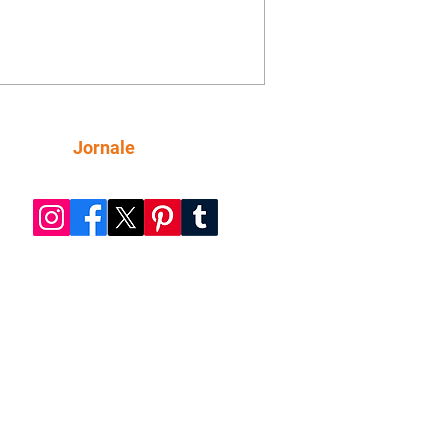
mações sobre Rita. Nina despista Max
cura Jorginho, mas não o encontra.
se muda para a casa de Jorginho.
isa pensa em reconquistar Silas.
nes diz a Roni e Leandro que o
ro Tavinho Nunes assistirá ao jogo.
ica e Noêmia perseguem Cadinho na
Siga
Jornale
 deserta. Dolores sugere que Roni peça
n em casamento. Cadinho consegue
da praia