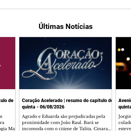
Últimas Notícias
ulo de
Coração Acelerado | resumo do capítulo de
Aveni
quinta - 06/08/2026
quint
m
Agrado e Eduarda são prejudicadas pela
Jorgi
ra
proximidade com João Raul. Bará se
colad
ogia Mau
incomoda com o ciúme de Talita. Cinara
estev