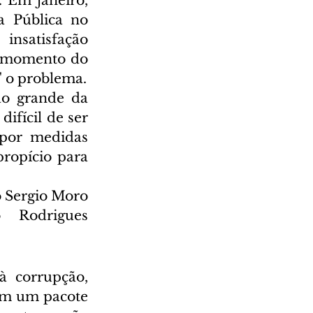
 Em janeiro, 
 Pública no 
nsatisfação 
 momento do 
país pede a aprovação de medidas legislativas para "equacionar" o problema. 
o grande da 
fícil de ser 
por medidas 
opício para 
o Sergio Moro 
Rodrigues 
 corrupção, 
em um pacote 