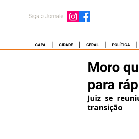
Siga o Jornale
CAPA
CIDADE
GERAL
POLÍTICA
Moro qu
para rá
Juiz se reuni
transição