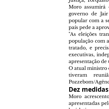
Justiça, Torquato
Moro assumirá o
governo de Jair
popular com a s
"As eleições tr
população com a 
tratado, e prec
executivas, ind
apresentação de u
O atual ministro 
tiveram reuni
Pozzebom/Agênci
Dez medidas
Moro acrescent
apresentadas pel