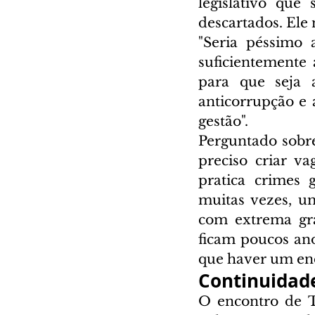
legislativo que
descartados. Ele 
"Seria péssimo 
suficientemente 
para que seja 
anticorrupção e 
gestão".
Perguntado sobre
preciso criar v
pratica crimes g
muitas vezes, um
com extrema gra
ficam poucos ano
que haver um end
Continuidad
O encontro de 