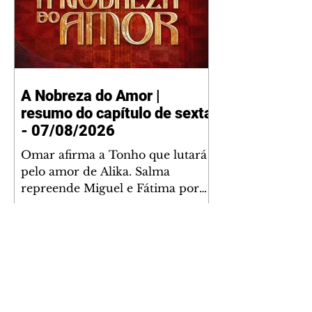
A Nobreza do Amor |
resumo do capítulo de sexta
- 07/08/2026
Omar afirma a Tonho que lutará
pelo amor de Alika. Salma
repreende Miguel e Fátima por
terem sido rudes com Omar.
Maria Helena aconselha Manoel
sobre seu namoro com Ana
Maria. Pressionado, Bakari revela
a Jendal que Chinua esteve em
terras inimigas. Omar pede que
Alika o acompanhe até a agência