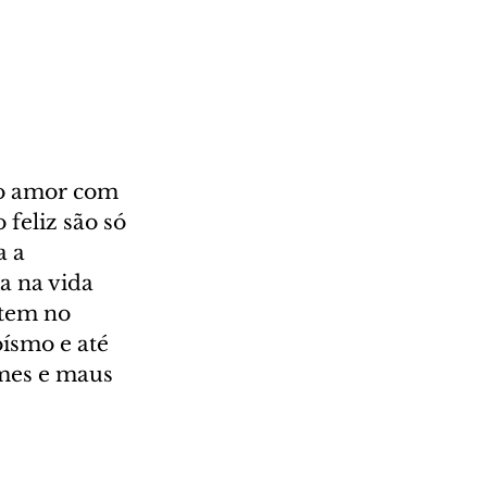
no amor com 
 feliz são só 
 a 
a na vida 
 tem no 
ísmo e até 
mes e maus 