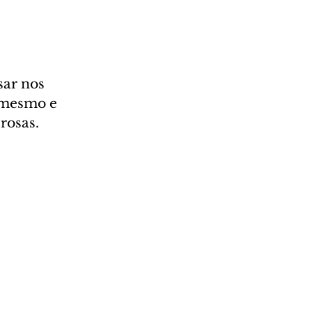
sar nos 
ê mesmo e 
rosas.