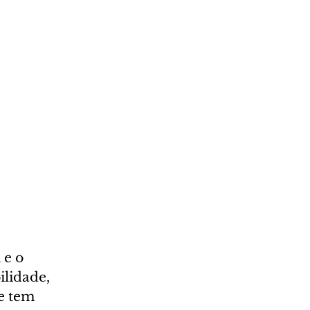
 e o 
ilidade, 
e tem 