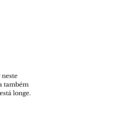
 neste 
da também 
stá longe.