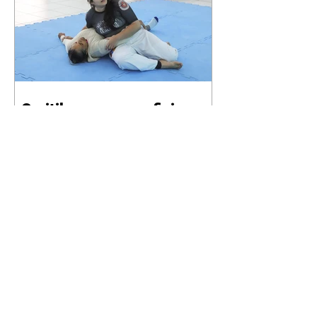
Curitiba promove oficina
gratuita de defesa pessoal
para mulheres durante o
Agosto Lilás
06/08/2026 Divulgação Como
parte da programação do Agosto
Lilás, mês de conscientização e
enfrentamento à violência contra
a mulher, a Prefeitura de
Curitiba, por meio da Secretaria
Municipal de Esporte, Lazer e
Juventude (Smelj) promove, no
dia 11 de agosto, às 14h, a oficina