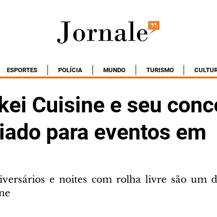
ESPORTES
POLÍCIA
MUNDO
TURISMO
CULTU
ei Cuisine e seu conc
ciado para eventos em
versários e noites com rolha livre são um di
ine