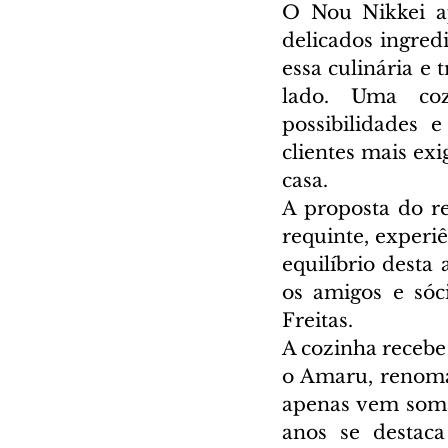
O Nou Nikkei ap
delicados ingred
essa culinária e
lado. Uma cozi
possibilidades 
clientes mais exi
casa.
A proposta do re
requinte, experiê
equilíbrio desta
os amigos e sóc
Freitas.
A cozinha recebe 
o Amaru, renoma
apenas vem somar
anos se destaca