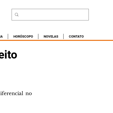
RA
HORÓSCOPO
NOVELAS
CONTATO
eito
ferencial no 