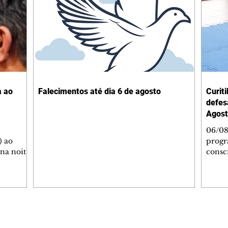
a ao
Falecimentos até dia 6 de agosto
Curit
defes
Agost
06/08
) ao
progr
 na noite
consc
A
violên
tado
Curit
SOL,
de Es
 que
promov
ga de
oficin
inda com
Autop
Editorias
Editais Certificados
 as
Indust