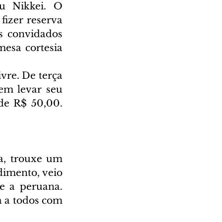
u Nikkei. O 
fizer reserva 
s convidados 
esa cortesia 
vre. De terça 
em levar seu 
de R$ 50,00. 
, trouxe um 
imento, veio 
e a peruana. 
 a todos com 