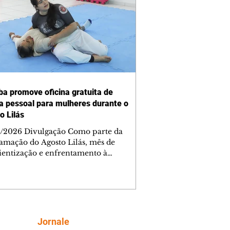
iba promove oficina gratuita de
a pessoal para mulheres durante o
o Lilás
/2026 Divulgação Como parte da
amação do Agosto Lilás, mês de
ientização e enfrentamento à
cia contra a mulher, a Prefeitura de
iba, por meio da Secretaria Municipal
porte, Lazer e Juventude (Smelj)
e, no dia 11 de agosto, às 14h, a
a Segura de Si: Defesa Pessoal e
roteção, no Teatro da Vila, na Cidade
Siga
Jornale
rial de Curitiba (CIC). A atividade é