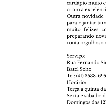
cardápio muito es
criam a excelênci
Outra novidade é
para o jantar ta
muito felizes c
preparando novas
conta orgulhoso 
Serviço:
Rua Fernando Si
Batel Soho
Tel: (41) 3538-69
Horário:
Terça a quinta da
Sexta e sábado: d
Domingos das 12h