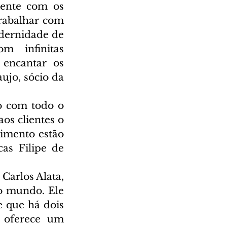
ente com os 
rabalhar com 
dernidade de 
 infinitas 
encantar os 
jo, sócio da 
o com todo o 
os clientes o 
imento estão 
s Filipe de 
arlos Alata, 
 mundo. Ele 
 que há dois 
 oferece um 