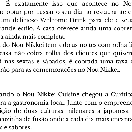
e. É exatamente isso que acontece no No
e optar por passar o seu dia no restaurante e 
á um delicioso Welcome Drink para ele e seu
nde estilo. A casa oferece ainda uma sobrem
ta ainda mais completa.
 do Nou Nikkei tem sido as noites com rolha li
 casa não cobra rolha dos clientes que quiser
Já nas sextas e sábados, é cobrada uma taxa 
arão para as comemorações no Nou Nikkei.
ando o Nou Nikkei Cuisine chegou a Curitiba
ra a gastronomia local. Junto com o empreend
dição de duas culturas milenares a japonesa 
cozinha de fusão onde a cada dia mais encanta
s e sabores.