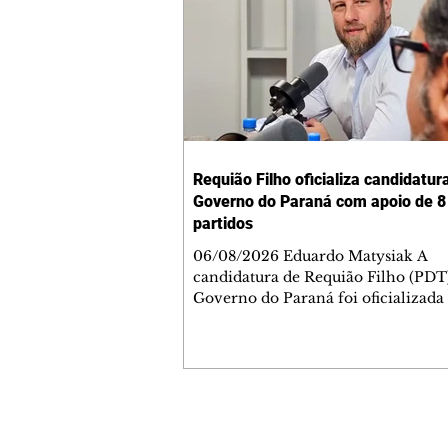
Requião Filho oficializa candidatur
Governo do Paraná com apoio de 8
partidos
06/08/2026 Eduardo Matysiak A
candidatura de Requião Filho (PDT
Governo do Paraná foi oficializada
desta quarta-feira (5), em Curitiba. 
coligação liderada pelo atual depu
estadual conta com PDT, PT, PV, P
PCdoB, Rede, PRD e Solidariedade,
indicou Michelle Caputo para a va
vice-governador. A chapa conta a
Contato comercial
Gleisi Hoffmann e Dr. Rosinha para