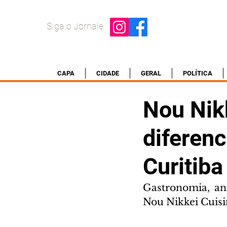
Siga o Jornale
CAPA
CIDADE
GERAL
POLÍTICA
Nou Nikk
diferen
Curitiba
Gastronomia, ani
Nou Nikkei Cuis