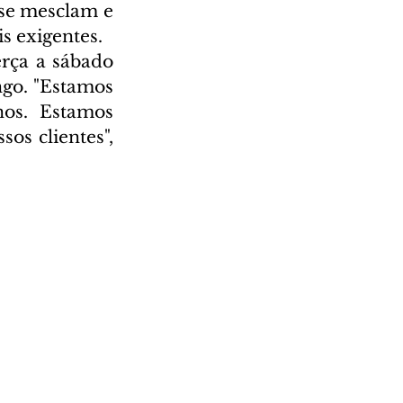
 se mesclam e 
s exigentes.
rça a sábado 
go. "Estamos 
os. Estamos 
s clientes", 