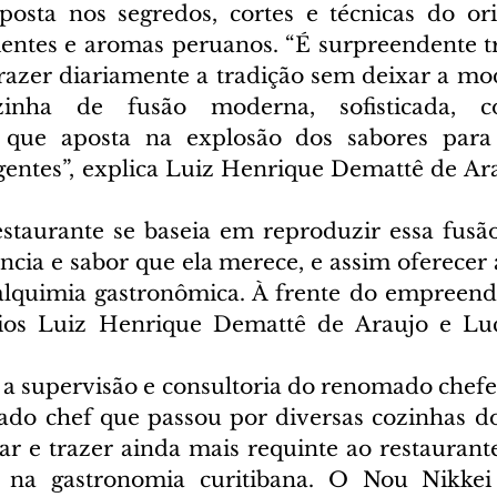
osta nos segredos, cortes e técnicas do ori
ientes e aromas peruanos. “É surpreendente t
 trazer diariamente a tradição sem deixar a mo
nha de fusão moderna, sofisticada, com
e que aposta na explosão dos sabores para 
gentes”, explica Luiz Henrique Demattê de Arau
staurante se baseia em reproduzir essa fusã
ncia e sabor que ela merece, e assim oferecer a
 alquimia gastronômica. À frente do empreend
ios Luiz Henrique Demattê de Araujo e Luca
a supervisão e consultoria do renomado chefe C
do chef que passou por diversas cozinhas do
 e trazer ainda mais requinte ao restaurante
 na gastronomia curitibana. O Nou Nikkei