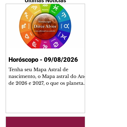
Últimas Notícias
Horóscopo - 09/08/2026
Tenha seu Mapa Astral de
nascimento, o Mapa astral do Ano
de 2026 e 2027, o que os planetas
indicam para o seu: Trabalho,
Amor, Dinheiro, Saúde e Família.
Estudo com 35 páginas. Adquira
já através da nossa loja virtual ou
na loja física: rua Emiliano
Perneta 30 – loja 21 – galeria