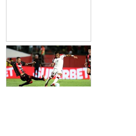
quinta-feira, 6, registros do
jatinho recém-adquirido e
mostrou que decidiu personalizar
o espaço com uma ilustração que
reúne Virginia Fonseca e os três
filhos que eles tiveram juntos:
Maria Alice, Maria Flor e José
Leonardo. Na imagem, aparecem
os apelidos dos integrantes da
família, entre eles "Papai",
"Mamãe",
Athletico é atropelado pelo
Vitória e está fora da Copa
do Brasil
06/08/2026 Furacão não segurou