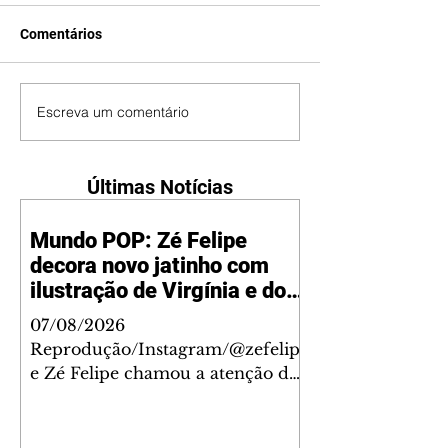
Comentários
Escreva um comentário
Últimas Notícias
Mundo POP: Zé Felipe
decora novo jatinho com
ilustração de Virgínia e dos
filhos
07/08/2026
Reprodução/Instagram/@zefelip
e Zé Felipe chamou a atenção dos
seguidores ao revelar um detalhe
especial de sua nova aeronave. O
cantor compartilhou nesta