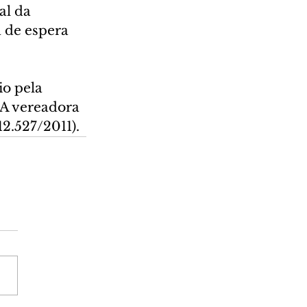
al da 
 de espera 
.
io pela 
 A vereadora 
2.527/2011). 