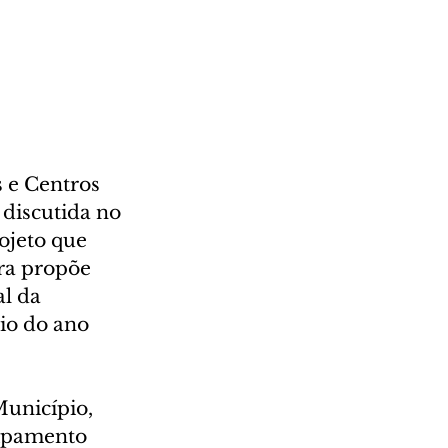
 e Centros 
 discutida no 
ojeto que 
ra propõe 
l da 
io do ano 
unicípio, 
uipamento 