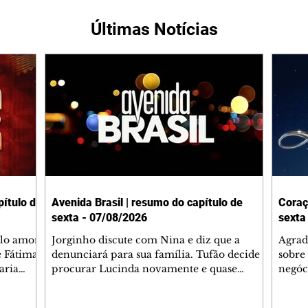
Últimas Notícias
ítulo de
Avenida Brasil | resumo do capítulo de
Coraç
sexta - 07/08/2026
sexta
elo amor
Jorginho discute com Nina e diz que a
Agrad
e Fátima
denunciará para sua família. Tufão decide
sobre 
aria
procurar Lucinda novamente e quase
negóc
u
encontra Nina no lixão. Débora se
Janet
do,
preocupa com Jorginho. Monalisa pede que
Verôn