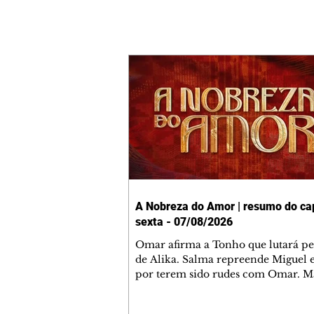
A Nobreza do Amor | resumo do cap
sexta - 07/08/2026
Omar afirma a Tonho que lutará p
de Alika. Salma repreende Miguel 
por terem sido rudes com Omar. M
Helena aconselha Manoel sobre se
namoro com Ana Maria. Pressiona