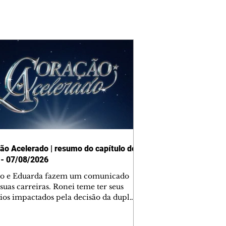
ão Acelerado | resumo do capítulo de
 - 07/08/2026
o e Eduarda fazem um comunicado
suas carreiras. Ronei teme ter seus
ios impactados pela decisão da dupla.
e decide prestar queixa contra
ica. Gael descobre que Naiane passou