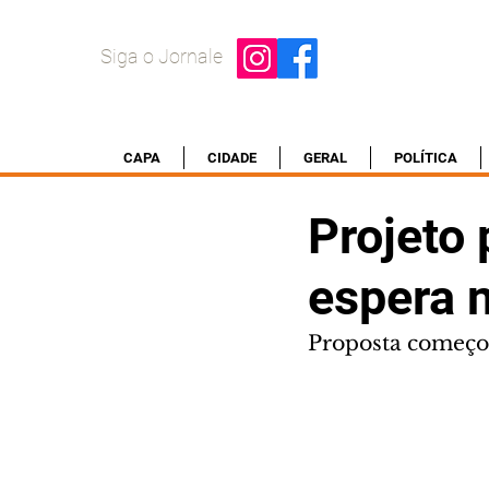
Siga o Jornale
CAPA
CIDADE
GERAL
POLÍTICA
Projeto 
espera 
Proposta começou