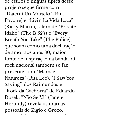
de estilos e línguas típica desse 
projeto segue firme com 
“Datemi Un Martelo” (Rita 
Pavone) e “Livin La Vida Loca” 
(Ricky Martin), além de “Private 
Idaho” (The B 52’s) e “Every 
Breath You Take” (The Police), 
que soam como uma declaração 
de amor aos anos 80, maior 
fonte de inspiração da banda. O 
rock nacional também se faz 
presente com “Mamãe 
Natureza” (Rita Lee), “I Saw You 
Saying”, dos Raimundos e 
“Rock da Cachorra” de Eduardo 
Dusek. “Não Se Vá” (Jane e 
Herondy) revela os dramas 
pessoais de Ziglo e Groco, 