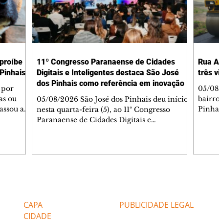
 proíbe
11º Congresso Paranaense de Cidades
Rua A
Pinhais
Digitais e Inteligentes destaca São José
três 
dos Pinhais como referência em inovação
 por
05/08
as ou
bairr
05/08/2026 São José dos Pinhais deu início,
assou a
Pinha
nesta quarta-feira (5), ao 11º Congresso
s. A
asfál
Paranaense de Cidades Digitais e
ipal nº
conju
Inteligentes, principal encontro estadual
231/2023
pavim
voltado à inovação na gestão pública.
bem-
També
Promovido pela Rede Cidade Digital (RCD),
Jorge
em parceria com a Prefeitura de São José
Dióge
dos Pinhais, o evento acontece no
pavim
Aeroporto Internacional Afonso Pena e
Editorias
Editais Certificados
, além
de tr
reúne, até quinta-feira (6), prefeitos,
am a
superf
secretários, vereadores, servidores públicos,
CAPA
PUBLICIDADE LEGAL
veícu
especialistas e empresas de tecnologia de
CIDADE