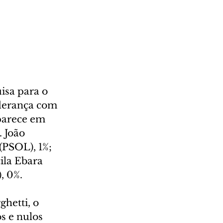
sa para o 
derança com 
parece em 
 João 
(PSOL), 1%; 
ila Ebara 
, 0%. 
hetti, o 
s e nulos 