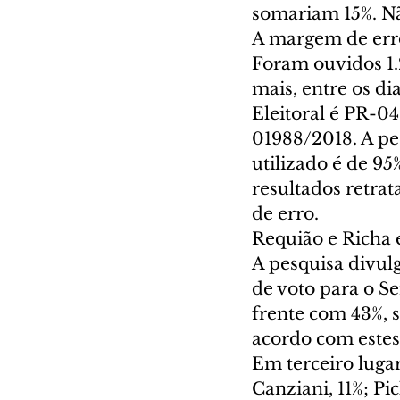
somariam 15%. N
A margem de erro
Foram ouvidos 1.2
mais, entre os di
Eleitoral é PR-0
01988/2018. A pe
utilizado é de 95
resultados retra
de erro.
Requião e Richa 
A pesquisa divul
de voto para o S
frente com 43%, 
acordo com estes
Em terceiro lugar
Canziani, 11%; Pic