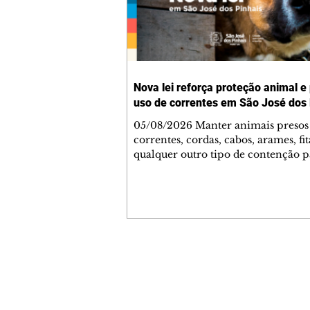
Nova lei reforça proteção animal e
uso de correntes em São José dos 
05/08/2026 Manter animais presos
correntes, cordas, cabos, arames, fit
qualquer outro tipo de contenção p
ser proibido em São José dos Pinhai
mudança está prevista na Lei Munic
4.960/2026, que alterou a Lei nº 4.
e reforça as normas de proteção e 
estar animal no município. A nova
legislação já está em vigor e busca
conscientizar a população sobre a
Contato comercial
importância da guarda responsável
mmjornale@gmail.com
de coibir práticas que compromet
Telefone: (41) 99978-9956
saúde física