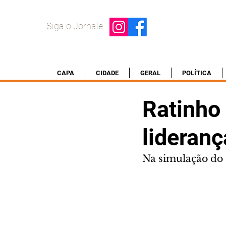
Siga o Jornale
CAPA
CIDADE
GERAL
POLÍTICA
Ratinho
lideran
Na simulação do 