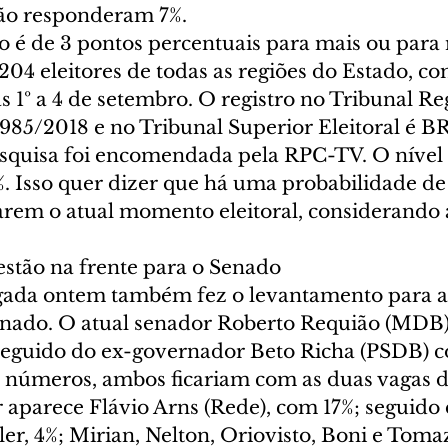
ão responderam 7%.
 é de 3 pontos percentuais para mais ou para
04 eleitores de todas as regiões do Estado, co
as 1º a 4 de setembro. O registro no Tribunal Re
4985/2018 e no Tribunal Superior Eleitoral é B
squisa foi encomendada pela RPC-TV. O nível 
%. Isso quer dizer que há uma probabilidade de
tarem o atual momento eleitoral, considerando
estão na frente para o Senado
gada ontem também fez o levantamento para as
enado. O atual senador Roberto Requião (MDB)
seguido do ex-governador Beto Richa (PSDB) 
 números, ambos ficariam com as duas vagas d
 aparece Flávio Arns (Rede), com 17%; seguido 
ler, 4%; Mirian, Nelton, Oriovisto, Boni e Tomaz