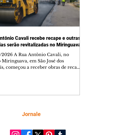
ntônio Cavali recebe recape e outras
vias serão revitalizadas no Miringuava
/2026 A Rua Antônio Cavali, no
o Miringuava, em São José dos
is, começou a receber obras de recape
tico. A intervenção faz parte de um
nto de serviços que vai melhorar a
entação de quatro ruas da região.
m estão previstas obras nas ruas
 da Silva, Everton Pugin de Abreu e
nes Abelardino da Silva. A nova
entação deve melhorar as condições
Siga
Jornale
áfego nas vias, proporcionando uma
ície mais regular para a circulação de