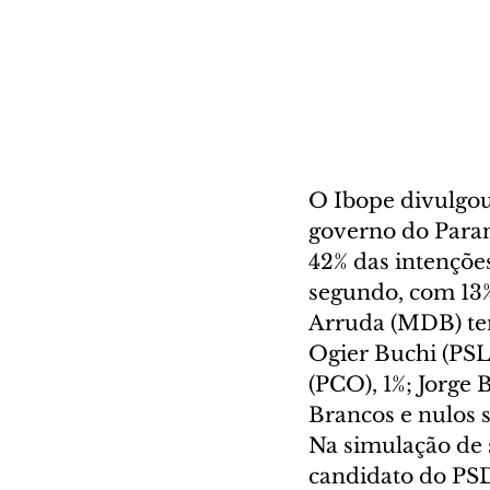
O Ibope divulgou
governo do Paran
42% das intençõe
segundo, com 13%
Arruda (MDB) tem
Ogier Buchi (PSL)
(PCO), 1%; Jorge 
Brancos e nulos 
Na simulação de 
candidato do PSD