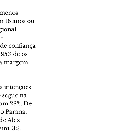
 menos. 
m 16 anos ou 
gional 
R-
de confiança 
 95% de os 
 a margem 
 intenções 
 segue na 
com 28%. De 
o Paraná.
de Alex 
ini, 3%. 