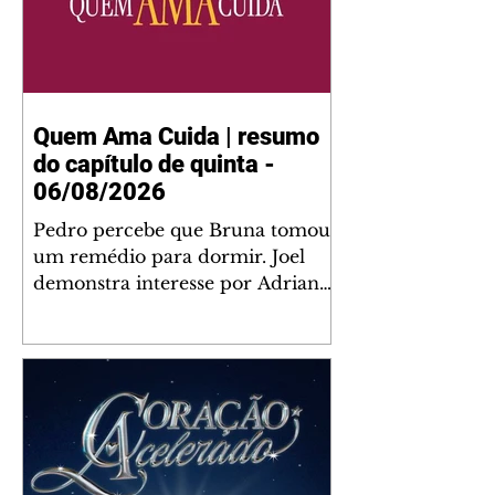
Quem Ama Cuida | resumo
do capítulo de quinta -
06/08/2026
Pedro percebe que Bruna tomou
um remédio para dormir. Joel
demonstra interesse por Adriana.
Fernando elogia Mau Mau. Bia
não gosta quando Brigitte e
Rafael se sentam à mesa com ela
e César, atrapalhando o jantar
romântico do casal. Bruna se
aproveita da preocupação de
Pedro com sua saúde para
manter o marido ao seu lado.