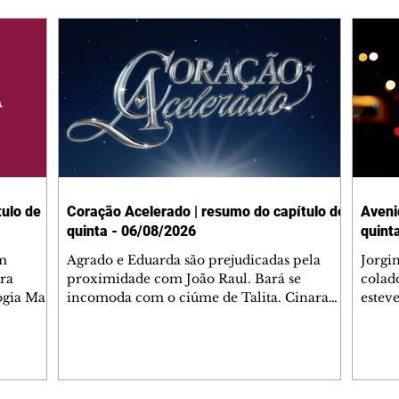
ulo de
Coração Acelerado | resumo do capítulo de
Aveni
quinta - 06/08/2026
quint
m
Agrado e Eduarda são prejudicadas pela
Jorgi
ra
proximidade com João Raul. Bará se
colad
ogia Mau
incomoda com o ciúme de Talita. Cinara
estev
e Rafael
desabafa com Ronei e decide passar uns
infor
dias na casa de Palhares. Agrado pede para
e pro
 casal.
ter uma conversa com Eduarda. Janete
Iran 
 de
confronta Zilá, que garante à irmã que não
Monal
o marido
conhece Verônica. Ronei reconhece uma
Dióge