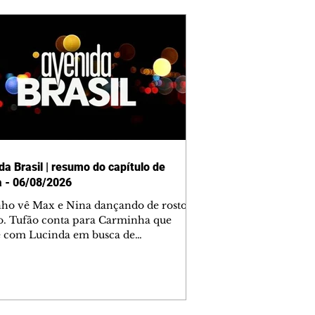
da Brasil | resumo do capítulo de
a - 06/08/2026
nho vê Max e Nina dançando de rosto
o. Tufão conta para Carminha que
e com Lucinda em busca de
mações sobre Rita. Nina despista Max
cura Jorginho, mas não o encontra.
se muda para a casa de Jorginho.
isa pensa em reconquistar Silas.
nes diz a Roni e Leandro que o