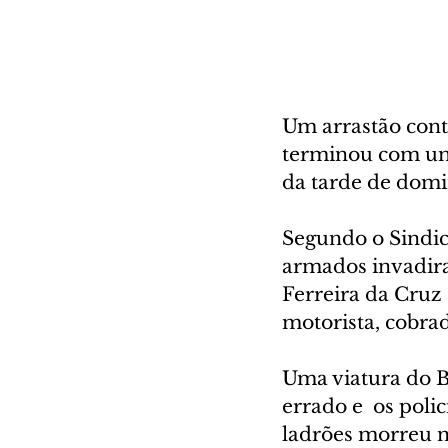
Um arrastão cont
terminou com um 
da tarde de domin
Segundo o Sindic
armados invadira
Ferreira da Cruz
motorista, cobra
Uma viatura do BO
errado e  os poli
ladrões morreu n