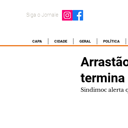
Siga o Jornale
CAPA
CIDADE
GERAL
POLÍTICA
Arrastão
termina
Sindimoc alerta 