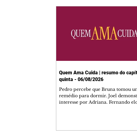
Quem Ama Cuida | resumo do capít
quinta - 06/08/2026
Pedro percebe que Bruna tomou u
remédio para dormir. Joel demonst
interesse por Adriana. Fernando el
Mau. Bia não gosta quando Brigitte 
se sentam à mesa com ela e César,
atrapalhando o jantar romântico do
Bruna se aproveita da preocupação
Pedro com sua saúde para manter 