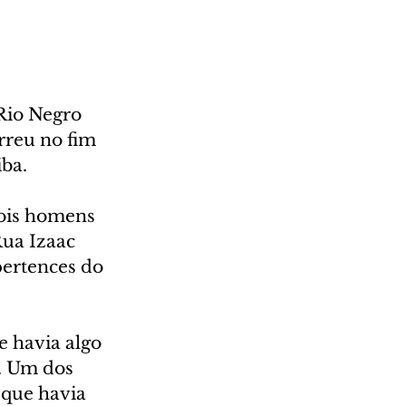
Rio Negro 
rreu no fim 
iba.
ois homens 
ua Izaac 
pertences do 
e havia algo 
. Um dos 
 que havia 