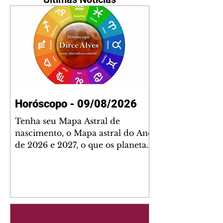
Horóscopo - 09/08/2026
Tenha seu Mapa Astral de
nascimento, o Mapa astral do Ano
de 2026 e 2027, o que os planetas
indicam para o seu: Trabalho,
Amor, Dinheiro, Saúde e Família.
Estudo com 35 páginas. Adquira
já através da nossa loja virtual ou
na loja física: rua Emiliano
Perneta 30 – loja 21 – galeria