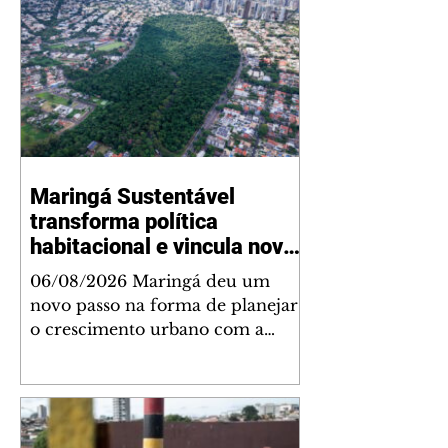
Maringá Sustentável
transforma política
habitacional e vincula novos
empreendimentos a
06/08/2026 Maringá deu um
melhorias para a cidade
novo passo na forma de planejar
o crescimento urbano com a
sanção da Lei Complementar nº
1.544, que institui o Programa
Maringá Sustentável. A nova
legislação estabelece regras para a