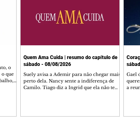
Quem Ama Cuida | resumo do capítulo de
Coraç
sábado - 08/08/2026
sábad
to, o
 o que
Suely avisa a Ademir para não chegar mais
Gael 
balho,
perto dela. Nancy sente a indiferença de
quere
studo
Camilo. Tiago diz a Ingrid que ela não tem
a reu
da nossa
competência para presidir a joalheria.
Zilá 
miliano
André conta a Pedro que a associação de
perce
r Franco
advogados expulsou Ademir. Laurentino
Palha
ir
contrata Adriana para servir no
aprox
 e
restaurante. Adriana vê Pedro e Bruna no
em pe
-0645.
restaurante. Bruna provoca Adriana. Dora
decid
através
pede ajuda a André para marcar um
inven
Editorias
Editais Certificados
encontro com Suely. Adriana diz a Lyris
conse