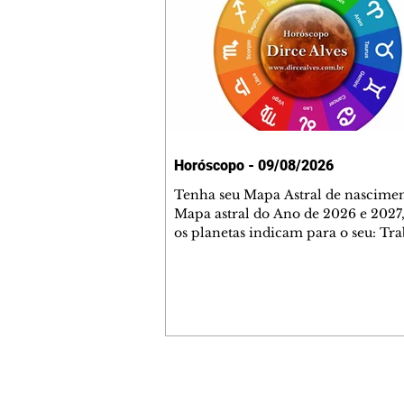
Horóscopo - 09/08/2026
Tenha seu Mapa Astral de nascimen
Mapa astral do Ano de 2026 e 2027,
os planetas indicam para o seu: Tra
Amor, Dinheiro, Saúde e Família. E
com 35 páginas. Adquira já através 
loja virtual ou na loja física: rua E
Perneta 30 – loja 21 – galeria Ceza
– centro – Curitiba. Você pode ped
também através do nosso Whatsapp
receber seu livro virtual: (41) 99719
Escute o programa Bom Dia Astral 
Contato comercial
da Rádio Cultura AM 930 e t