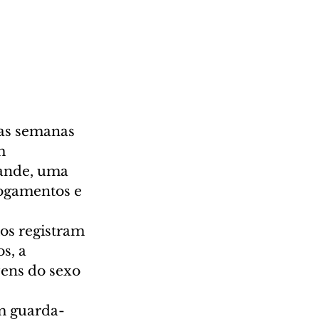
as semanas 
m 
ande, uma 
ogamentos e 
os registram 
s, a 
ens do sexo 
m guarda-