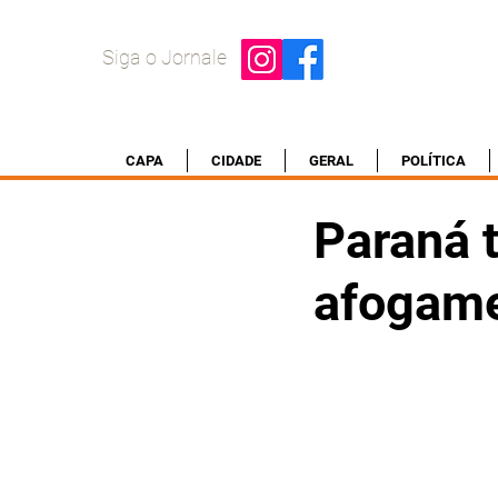
Siga o Jornale
CAPA
CIDADE
GERAL
POLÍTICA
Paraná 
afogam