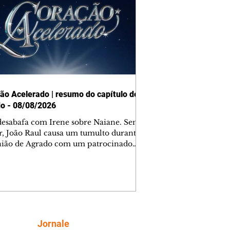
ão Acelerado | resumo do capítulo de
o - 08/08/2026
desabafa com Irene sobre Naiane. Sem
r, João Raul causa um tumulto durante
nião de Agrado com um patrocinador.
orienta Osmar a seguir Cinara, que
be a movimentação e alerta Ronei.
res confronta Cinara sobre a
imação com Ronei. Eduarda pensa
dir a Valéria para ficar com Sol. Gael
e terminar com Naiane. João Raul
ta para Agrado que não está
Siga
Jornale
guindo conviver com seu sucesso, e