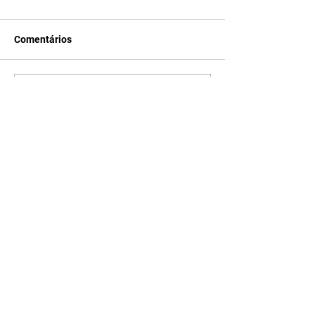
Comentários
Escreva um comentário
Últimas Notícias
Quem Ama Cuida | resumo
do capítulo de quinta -