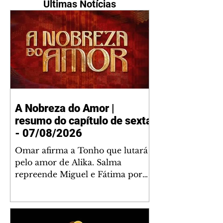
Últimas Notícias
A Nobreza do Amor |
resumo do capítulo de sexta
- 07/08/2026
Omar afirma a Tonho que lutará
pelo amor de Alika. Salma
repreende Miguel e Fátima por
terem sido rudes com Omar.
Maria Helena aconselha Manoel
sobre seu namoro com Ana
Maria. Pressionado, Bakari revela