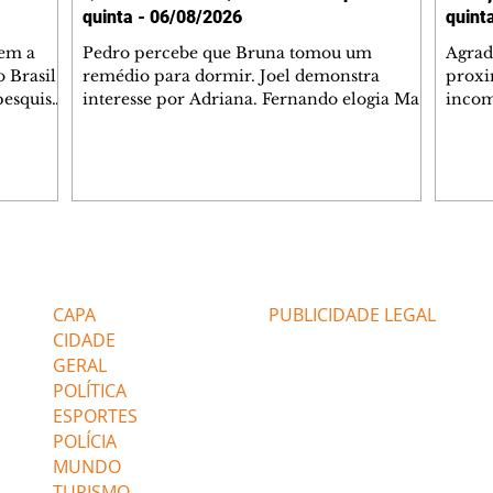
quinta - 06/08/2026
quint
tem a
Pedro percebe que Bruna tomou um
Agrad
 Brasil,
remédio para dormir. Joel demonstra
proxi
pesquisas
interesse por Adriana. Fernando elogia Mau
incom
lgada no
Mau. Bia não gosta quando Brigitte e Rafael
desab
 a
se sentam à mesa com ela e César,
dias 
entes
atrapalhando o jantar romântico do casal.
ter u
Bruna se aproveita da preocupação de
confr
 na área,
Pedro com sua saúde para manter o marido
conhe
 Paulo e
ao seu lado. Elenice acusa Rosa por seu
possív
desentendimento com Adriana. Joel
Verôn
Editorias
Editais Certificados
 (47%),
convida Adriana e a família para jantar no
em de
restaurante. Otoniel se depara com o
ajuda
CAPA
PUBLICIDADE LEGAL
retrato de Franc
CIDADE
GERAL
POLÍTICA
ESPORTES
POLÍCIA
MUNDO
TURISMO