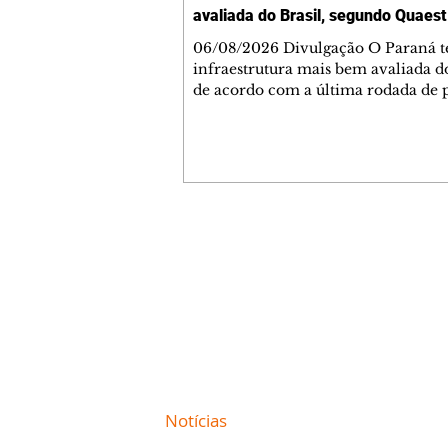
avaliada do Brasil, segundo Quaest
06/08/2026 Divulgação O Paraná 
infraestrutura mais bem avaliada do
de acordo com a última rodada de 
da Genial/Quaest nos estados, divu
fim de julho. O instituto questionou
população de 10 estados sobre difer
áreas de governo e os paranaenses
cravaram 59% de avaliação positiva
índice superior a estados como São
Minas Gerais. Na nova rodada, depois do
Contato comercial
Paraná aparecem Goiás (54%), Ceará
mmjornale@gmail.com
Bahia (46%) e São Paulo (44%
Telefone: (41) 99978-9956
Redação
E-mail:
redacaojornale@gmail.com
Site de
Notícias
de Curitiba / Paraná