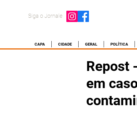
Siga o Jornale
CAPA
CIDADE
GERAL
POLÍTICA
Repost 
em caso
contami