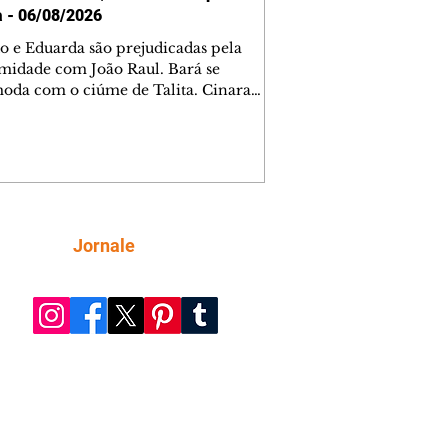
a - 06/08/2026
o e Eduarda são prejudicadas pela
midade com João Raul. Bará se
oda com o ciúme de Talita. Cinara
afa com Ronei e decide passar uns
na casa de Palhares. Agrado pede para
ma conversa com Eduarda. Janete
onta Zilá, que garante à irmã que não
ce Verônica. Ronei reconhece uma
el bolsa de Zilá entre os pertences de
ica, e liga para Cinara. Agrado pensa
Siga
Jornale
sfazer sua dupla com Eduarda para
r João Raul sem prejudicar a amiga.