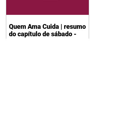
Quem Ama Cuida | resumo
do capítulo de sábado -
08/08/2026
Suely avisa a Ademir para não
chegar mais perto dela. Nancy
sente a indiferença de Camilo.
Tiago diz a Ingrid que ela não
tem competência para presidir a
joalheria. André conta a Pedro
que a associação de advogados
expulsou Ademir. Laurentino
contrata Adriana para servir no
restaurante. Adriana vê Pedro e
Bruna no restaurante. Bruna
provoca Adriana. Dora pede