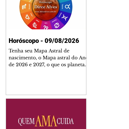
Horóscopo - 09/08/2026
Tenha seu Mapa Astral de
nascimento, o Mapa astral do Ano
de 2026 e 2027, o que os planetas
indicam para o seu: Trabalho,
Amor, Dinheiro, Saúde e Família.
Estudo com 35 páginas. Adquira
já através da nossa loja virtual ou
na loja física: rua Emiliano
Perneta 30 – loja 21 – galeria
Cezar Franco – centro –
Curitiba. Você pode pedir
também através do nosso