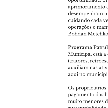
oportunidade. Tr
aprimoramento da
desempenham um p
cuidando cada ve
operações e manu
Bohdan Metchko F
Programa Patrul
Municipal está a
(tratores, retroe
auxiliam nas ativ
aqui no municípi
Os proprietários
pagamento das hor
muito menores do