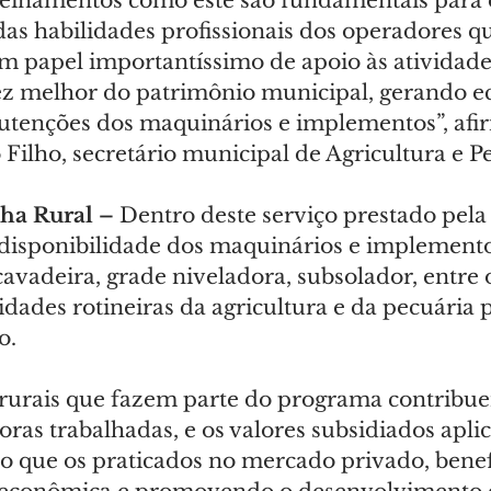
einamentos como este são fundamentais para 
s habilidades profissionais dos operadores qu
apel importantíssimo de apoio às atividades
z melhor do patrimônio municipal, gerando e
tenções dos maquinários e implementos”, afi
ilho, secretário municipal de Agricultura e Pe
ha Rural –
 Dentro deste serviço prestado pela 
 disponibilidade dos maquinários e implemento
scavadeira, grade niveladora, subsolador, entre 
idades rotineiras da agricultura e da pecuária 
o.
 rurais que fazem parte do programa contribu
as trabalhadas, e os valores subsidiados aplic
 que os praticados no mercado privado, benef