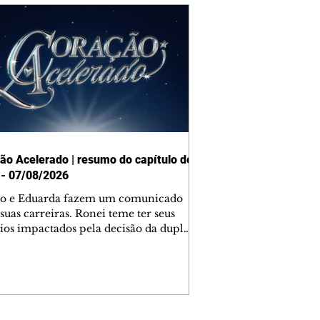
ão Acelerado | resumo do capítulo de
 - 07/08/2026
o e Eduarda fazem um comunicado
suas carreiras. Ronei teme ter seus
ios impactados pela decisão da dupla.
e decide prestar queixa contra
ica. Gael descobre que Naiane passou
ações sigilosas para Talita. Ronei
ra Verônica novamente e descobre
la deixou Bom Retorno. Gael se
ciona com Naiane. Valéria anuncia