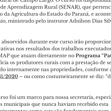
Rural de Campo Largo. O curso foi disponibiliz
 de Aprendizagem Rural (SENAR), que pertenc
 da Agricultura do Estado do Paraná, e aconte
aio, ministrado pelo instrutor Adnilson Dias Sil
absorvidos durante este curso irão proporcion
cativas nos resultados dos trabalhos executados
MAP que atuam diretamente no 
Programa “Pat
ficia os produtores rurais com a prestação de se
do internamente nas propriedades, conforme 
231/2020
 – ou como costumeiramente se diz: “da
urso foi um marco para nossa secretaria, espec
es municipais que nunca haviam recebido esta 