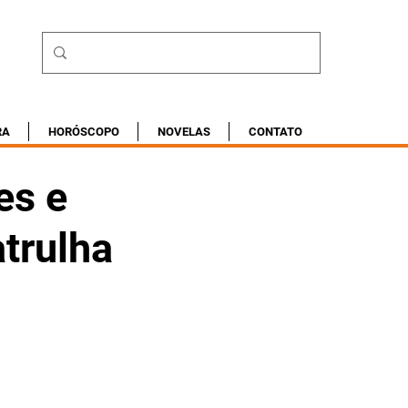
RA
HORÓSCOPO
NOVELAS
CONTATO
es e
trulha