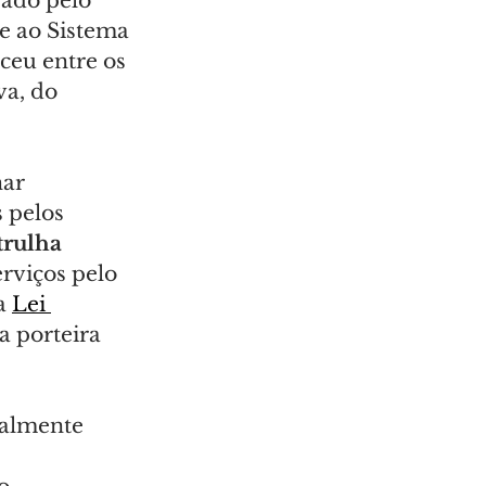
ado pelo 
e ao Sistema 
ceu entre os 
va, do 
ar 
 pelos 
rulha 
rviços pelo 
a 
Lei 
 porteira 
ialmente 