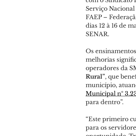
com o Sindicato 
Serviço Nacional
FAEP – Federação
dias 12 à 16 de m
SENAR.
Os ensinamentos 
melhorias signifi
operadores da S
Rural”
, que bene
município, atuan
Municipal nº 3.
para dentro”.
“Este primeiro c
para os servidor