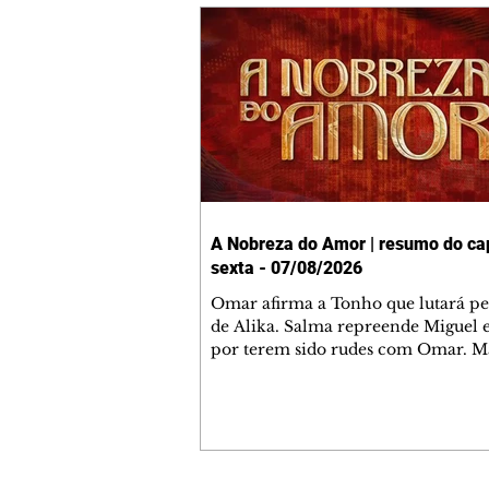
A Nobreza do Amor | resumo do cap
sexta - 07/08/2026
Omar afirma a Tonho que lutará p
de Alika. Salma repreende Miguel 
por terem sido rudes com Omar. M
Helena aconselha Manoel sobre se
namoro com Ana Maria. Pressiona
Bakari revela a Jendal que Chinua 
em terras inimigas. Omar pede que
acompanhe até a agência bancária
alerta Dumi, Akin e Ladisa sobre as