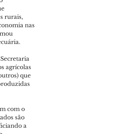
o 
e 
 rurais, 
conomia nas 
rmou 
cuária.
Secretaria 
s agrícolas 
outros) que 
produzidas 
em com o 
ados são 
iciando a 