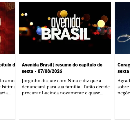
ítulo de
Avenida Brasil | resumo do capítulo de
Coraç
sexta - 07/08/2026
sexta
elo amor
Jorginho discute com Nina e diz que a
Agrad
e Fátima
denunciará para sua família. Tufão decide
sobre 
aria
procurar Lucinda novamente e quase
negóc
u
encontra Nina no lixão. Débora se
Janet
do,
preocupa com Jorginho. Monalisa pede que
Verôn
esteve
Olenka não a deixe sozinha. Tufão
inform
 Alika o
encontra Jorginho e o leva para casa. Max é
procu
. Chinua
hostil com Carminha. Diógenes se irrita
que e
quando Tavinho diz que não negociará o
decep