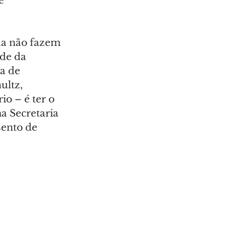
e 
da não fazem 
de da 
a de 
ultz, 
o – é ter o 
 Secretaria 
sento de 