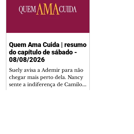
Quem Ama Cuida | resumo
do capítulo de sábado -
08/08/2026
Suely avisa a Ademir para não
chegar mais perto dela. Nancy
sente a indiferença de Camilo.
Tiago diz a Ingrid que ela não
tem competência para presidir a
joalheria. André conta a Pedro
que a associação de advogados
expulsou Ademir. Laurentino
contrata Adriana para servir no