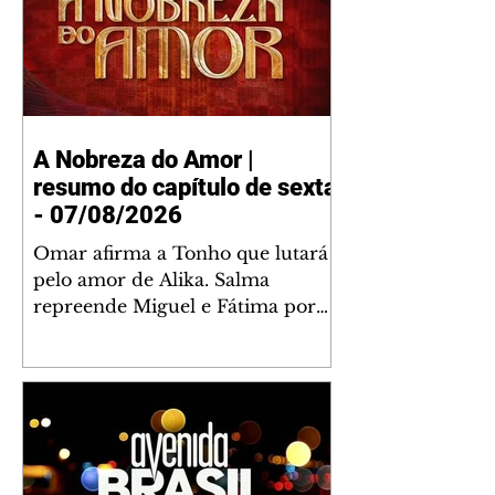
A Nobreza do Amor |
resumo do capítulo de sexta
- 07/08/2026
Omar afirma a Tonho que lutará
pelo amor de Alika. Salma
repreende Miguel e Fátima por
terem sido rudes com Omar.
Maria Helena aconselha Manoel
sobre seu namoro com Ana
Maria. Pressionado, Bakari revela
a Jendal que Chinua esteve em
terras inimigas. Omar pede que
Alika o acompanhe até a agência