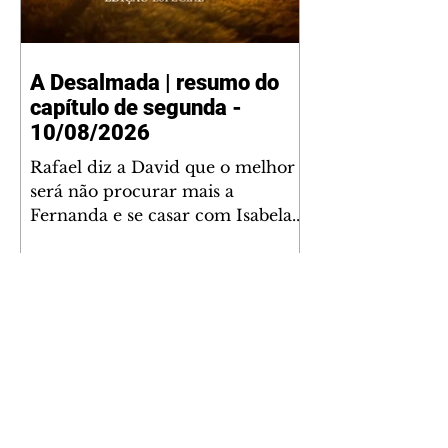
A Desalmada | resumo do
capítulo de segunda -
10/08/2026
Rafael diz a David que o melhor
será não procurar mais a
Fernanda e se casar com Isabela.
Júlia diz a Otávio que sua esposa
desconfia que ele tem uma
amante. Diante do túmulo de
Santiago, Fernanda diz que quer
justiça para ele mas, ao mesmo
tempo, se apaixonou por Rafael.
Martina critica David por ainda
não conhecer Clara e Sandra.
Fernanda confessa a Joana que